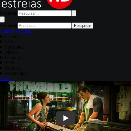
Pesquisar
Pesquisar
Pesquisar
Últimas Notícias
Cinema
Séries
Streaming
Música
Gaming
Tech
Rubricas
Passatempos
About
Play