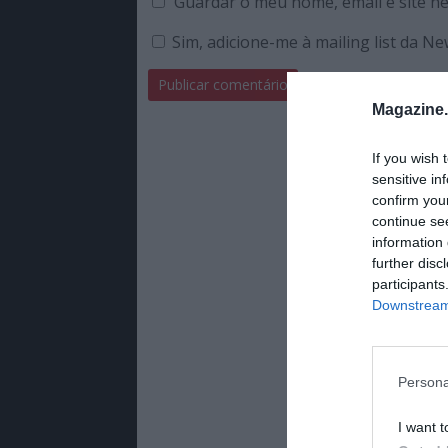
Guardar o meu nome, email e site n
Sim, adicione-me à mailing list da N
Magazine
If you wish 
sensitive in
confirm you
continue se
information 
further disc
participants
Downstream 
Persona
I want t