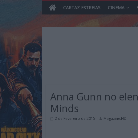
CARTAZ ESTREIAS
CINEMA
Skip
to
content
MHD
Magazine.HD
Anna Gunn no elenc
–
News,
Minds
Reviews
e
2 de Fevereiro de 2015
Magazine.HD
Previews
sobre