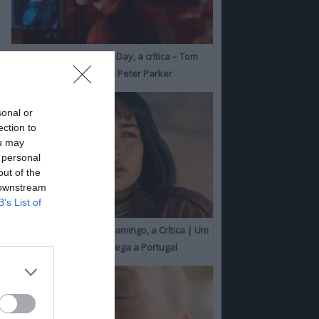
Spider-Man: Brand New Day, a crítica – Tom
Holland consolida o seu Peter Parker
sonal or
ection to
ou may
 personal
out of the
 downstream
B’s List of
O Misterioso Olhar do Flamingo, a Crítica | Um
Campeão de Cannes chega a Portugal