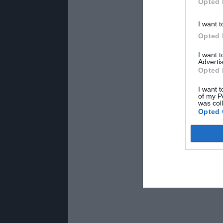
Opted 
I want t
Opted 
I want 
Advertis
Opted 
I want t
of my P
was col
Opted 