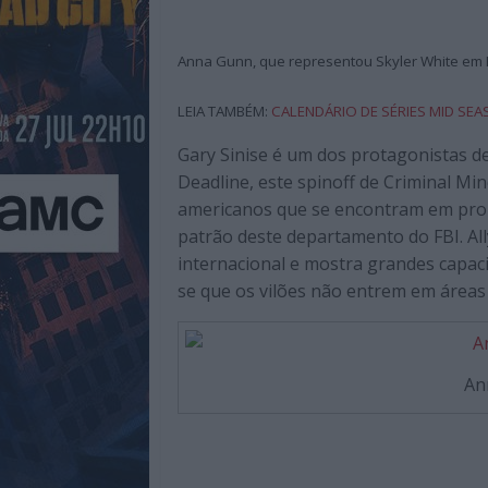
Cinema,
TV,
Streamimg,
Anna Gunn, que representou Skyler White em B
Gaming,
Tecnologia,
LEIA TAMBÉM:
CALENDÁRIO DE SÉRIES MID SE
Internet,
Gary Sinise é um dos protagonistas d
Música,
Deadline, este spinoff de Criminal M
Livros
americanos que se encontram em probl
e
patrão deste departamento do FBI. Al
dum
internacional e mostra grandes capacid
modo
se que os vilões não entrem em áreas 
geral
sobre
a
atualidade
An
e
tendências
do
entretenimento