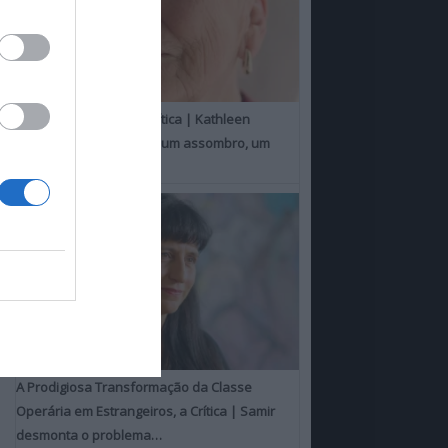
Um Toque Familiar, a Crítica | Kathleen
Chalfant é um espanto, um assombro, um
milagre
A Prodigiosa Transformação da Classe
Operária em Estrangeiros, a Crítica | Samir
desmonta o problema…