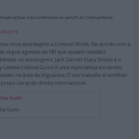
reaking Bad, está confirmada no spinoff de Criminal Minds.
ASON 2015
esta nova abordagem a Criminal Minds. De acordo com a
inds segue agentes do FBI que ajudam cidadãos
emas no estrangeiro. Jack Garrett (Gary Sinise) é o
ly Lambert (Anna Gunn) é uma especialista em direito
ades na área da linguística. O seu trabalho é certificar-
pouco claras do direito internacional.
na Gunn