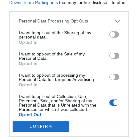
Downstream Participants
that may further disclose it to other
third parties.
Personal Data Processing Opt Outs
I want to opt-out of the Sharing of my
personal data.
Opted In
I want to opt-out of the Sale of my
Personal Data.
Opted In
I want to opt-out of processing my
Personal Data for Targeted Advertising.
LIDL
Opted In
Lidl lança a pistola de ar quente
I want to opt-out of Collection, Use,
Retention, Sale, and/or Sharing of my
mais barata do mercado
Personal Data that Is Unrelated with the
Purposes for which it was collected.
2 de Agosto de 2026
Ricardo Mendes
Opted Out
Para quem faz trabalhos de bricolage regulares,
CONFIRM
sobretudo envolvendo remoção de tinta ou vernizes