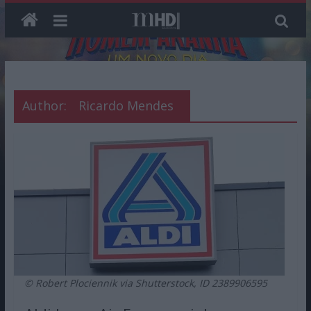
Skip
to
content
Author:
Ricardo Mendes
© Robert Plociennik via Shutterstock, ID 2389906595