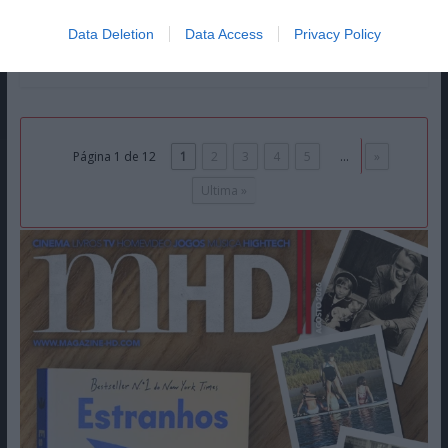
antigos, o Lidl vai ter disponível
Data Deletion
Data Access
Privacy Policy
Ler mais...
Página 1 de 12
1
2
3
4
5
...
»
Ultima »