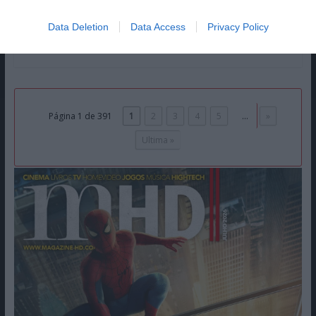
de desaparecerem.
Data Deletion
Data Access
Privacy Policy
Ler mais...
Página 1 de 391
1
2
3
4
5
...
»
Ultima »