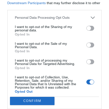
Downstream Participants
that may further disclose it to other
third parties.
Personal Data Processing Opt Outs
I want to opt-out of the Sharing of my
personal data.
Opted In
I want to opt-out of the Sale of my
Personal Data.
Opted In
I want to opt-out of processing my
Personal Data for Targeted Advertising.
© patat via ShutterStock (ID: 575598682)
Opted In
LEGO vai descontinuar dezenas de
I want to opt-out of Collection, Use,
Retention, Sale, and/or Sharing of my
sets muito em breve
Personal Data that Is Unrelated with the
Purposes for which it was collected.
3 de Agosto de 2026
David Passos
Opted Out
A LEGO está a retirar de circulação vários sets populares,
CONFIRM
com preços entre 9,99€ e 129,99€. Vê quais queres antes