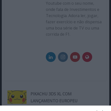
Youtube com o seu nome,
onde fala de Investimentos e
Tecnologia. Adora ler, jogar,
fazer exercício e não dispensa
uma boa série de TV ou uma
corrida de F1.
PIKACHU 3DS XL COM
LANÇAMENTO EUROPEU