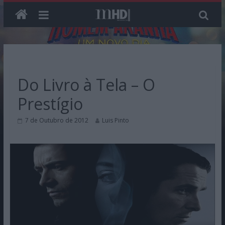
Skip
to
content
Do Livro à Tela – O
Prestígio
7 de Outubro de 2012
Luis Pinto