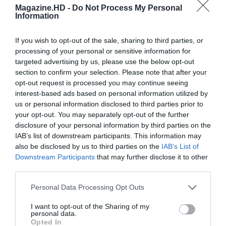
Magazine.HD -
Do Not Process My Personal
PORTO X SPORTING – SPORT TV
Information
ESTREIA NOVAS CÂMARAS
If you wish to opt-out of the sale, sharing to third parties, or
processing of your personal or sensitive information for
Share This Post:
0
targeted advertising by us, please use the below opt-out
section to confirm your selection. Please note that after your
opt-out request is processed you may continue seeing
One thought on “
Do Livro à Tela – O
interest-based ads based on personal information utilized by
us or personal information disclosed to third parties prior to
Prestígio
”
your opt-out. You may separately opt-out of the further
disclosure of your personal information by third parties on the
IAB’s list of downstream participants. This information may
also be disclosed by us to third parties on the
IAB’s List of
Downstream Participants
that may further disclose it to other
third parties.
António Sequeira
9 de Outubro de 2012 at 16:19
Personal Data Processing Opt Outs
I want to opt-out of the Sharing of my
Os meus merecidos parabéns por a Magazine HD
personal data.
dar a devida homenagem a um dos melhores
Opted In