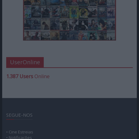
UserOnline
1.387 Users
Online
SEGUE-NOS
• Cine Estreias
• Notificações