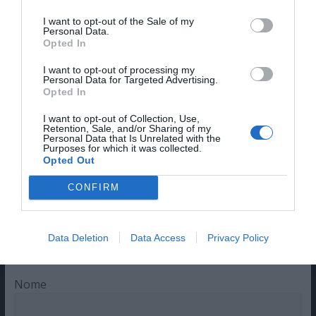
filmes de sempre. É para mim a grande obra de
I want to opt-out of the Sale of my
Nolan e não sabia da existência do livro. Já é
Personal Data.
Opted In
tempo de alguém olhar para este filme com olhos
de ver e lhe dar o merecido valor. Agora vou dar
I want to opt-out of processing my
uma vista de olhos ao livro.
Personal Data for Targeted Advertising.
Opted In
I want to opt-out of Collection, Use,
Retention, Sale, and/or Sharing of my
Personal Data that Is Unrelated with the
Deixe um comentário
Purposes for which it was collected.
Opted Out
O seu endereço de email não será publicado.
Campos
CONFIRM
obrigatórios marcados com
*
Comentário
*
Data Deletion
Data Access
Privacy Policy
Nome