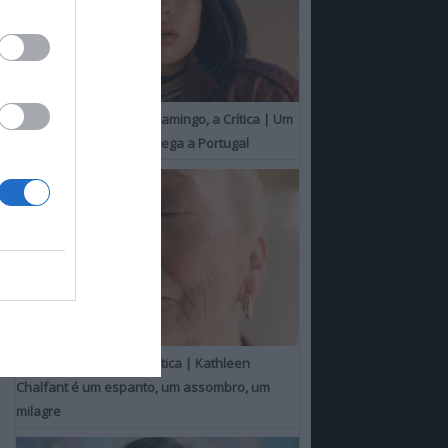
O Misterioso Olhar do Flamingo, a Crítica | Um
Campeão de Cannes chega a Portugal
Um Toque Familiar, a Crítica | Kathleen
Chalfant é um espanto, um assombro, um
milagre