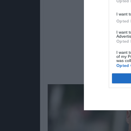
Opted 
I want t
Opted 
I want 
Advertis
Opted 
I want t
of my P
was col
Opted 