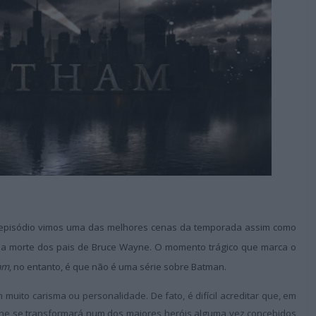
episódio vimos uma das melhores cenas da temporada assim como
: a morte dos pais de Bruce Wayne. O momento trágico que marca o
am
, no entanto, é que não é uma série sobre Batman.
muito carisma ou personalidade. De fato, é difícil acreditar que, em
ne se transformará num dos maiores heróis alguma vez concebidos