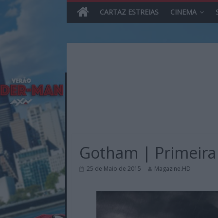
CARTAZ ESTREIAS
CINEMA
Skip
to
content
MHD
Magazine.HD
Gotham | Primeira
–
News,
25 de Maio de 2015
Magazine.HD
Reviews
e
Previews
sobre