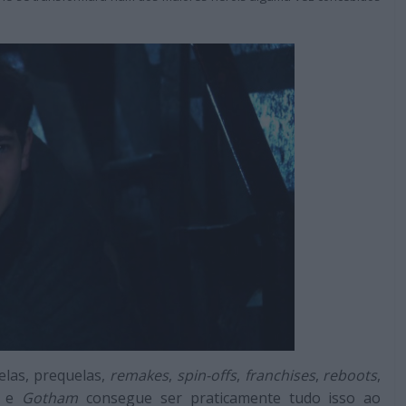
las, prequelas,
remakes
,
spin-offs
,
franchises
,
reboots
,
s e
Gotham
consegue ser praticamente tudo isso ao