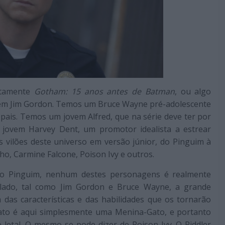
eitamente
Gotham: 15 anos antes de
Batman
, ou algo
vem Jim Gordon. Temos um Bruce Wayne pré-adolescente
pais. Temos um jovem Alfred, que na série deve ter por
 jovem Harvey Dent, um promotor idealista a estrear
s vilões deste universo em versão júnior, do Pinguim à
o, Carmine Falcone, Poison Ivy e outros.
do Pinguim, nenhum destes personagens é realmente
 lado, tal como Jim Gordon e Bruce Wayne, a grande
das características e das habilidades que os tornarão
Gato é aqui simplesmente uma Menina-Gato, e portanto
letal. O mesmo se pode dizer de Poison Ivy. O Riddler