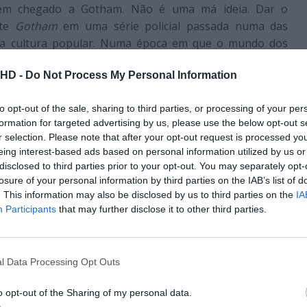
cém chegado a Gotham. Não é uma má ideia. Dar o
rte
Gotham
em uma série policial passada numa das
es da cultura popular. Numa época em que o mundo dos
ue nunca esta iniciativa até faz sentido… o problema é
.HD -
Do Not Process My Personal Information
ie, embora a ideia seja razoável a execução não o é.
os fãs de Batman é um veterano. Um homem debilitado
to opt-out of the sale, sharing to third parties, or processing of your per
es. Um homem honesto habituado a viver num mundo
formation for targeted advertising by us, please use the below opt-out s
r selection. Please note that after your opt-out request is processed y
sário Gordon dos comics, assim como o excelente Gordon
eing interest-based ads based on personal information utilized by us or
, um cético, um homem ao borde do desespero até que
disclosed to third parties prior to your opt-out. You may separately opt-
 alma torturada, tal como Bruce Wayne. Ambos são
losure of your personal information by third parties on the IAB’s list of
 necessário para impedir que Gotham perca a esperança,
. This information may also be disclosed by us to third parties on the
IA
smo do mal, da corrupção e do caos. Tanto Jim Gordon
Participants
that may further disclose it to other third parties.
sombrios, mas o Jim Gordon da série é um detetive
 fazer a coisa certa da forma certa. Este Jim Gordon é
, o oposto do Jim Gordon de Oldman ou dos comics. Em
l Data Processing Opt Outs
rivelmente desinteressante, tal como a própria série.
o opt-out of the Sharing of my personal data.
Pub