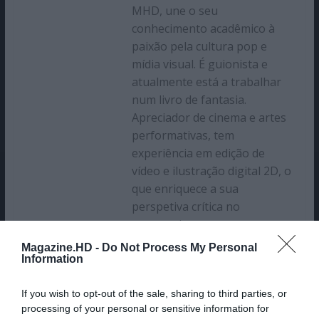
MHD, une o seu
conhecimento acadêmico à
paixão pela cultura pop e
mídia visual. É guionista e
atualmente está a trabalhar
num livro de fantasia.
Apreciador de cinema e artes
performativas, tem
experiência em edição de
vídeo e ilustração digital 2D, o
que enriquece a sua
perspetiva crítica no
entretenimento.
Magazine.HD -
Do Not Process My Personal
Information
If you wish to opt-out of the sale, sharing to third parties, or
processing of your personal or sensitive information for