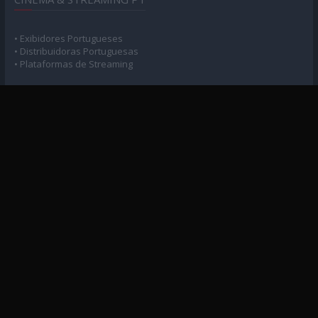
• Exibidores Portugueses
• Distribuidoras Portuguesas
• Plataformas de Streaming
POLÍTICA DE PRIVACIDADE
• Privacidade e Consentimento
MAPA DO SITE
• Arquivo Geral
• Arquivo Cinema
• Arquivo Séries