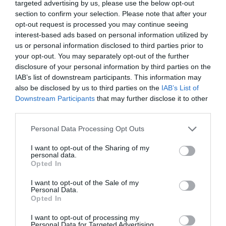
targeted advertising by us, please use the below opt-out
section to confirm your selection. Please note that after your
opt-out request is processed you may continue seeing
interest-based ads based on personal information utilized by
us or personal information disclosed to third parties prior to
your opt-out. You may separately opt-out of the further
disclosure of your personal information by third parties on the
IAB’s list of downstream participants. This information may
ESTA OPERADORA NÃO DÁ
also be disclosed by us to third parties on the
IAB’s List of
DESCANSO E RESPONDE À DIGI
Downstream Participants
that may further disclose it to other
third parties.
COM PREÇOS MUITO
COMPETITIVOS
Personal Data Processing Opt Outs
I want to opt-out of the Sharing of my
personal data.
“SIRENS” – ANÁLISE
Opted In
I want to opt-out of the Sale of my
Personal Data.
Opted In
Share This Post:
0
I want to opt-out of processing my
Personal Data for Targeted Advertising.