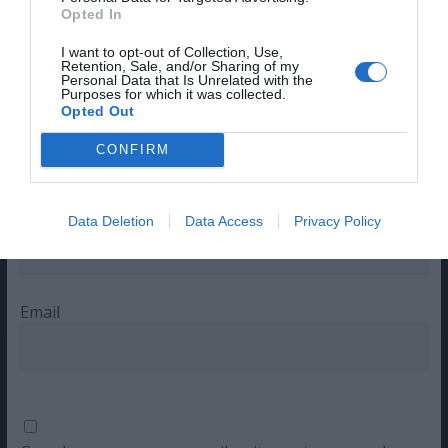
Opted In
Deixe um comentário
I want to opt-out of Collection, Use,
Retention, Sale, and/or Sharing of my
O seu endereço de email não será publicado.
Campos
Personal Data that Is Unrelated with the
Purposes for which it was collected.
obrigatórios marcados com
*
Opted Out
Comentário
*
CONFIRM
Nome
Data Deletion
Data Access
Privacy Policy
Email