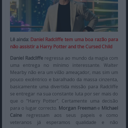
Lê ainda:
Daniel Radcliffe tem uma boa razão para
não assistir a Harry Potter and the Cursed Child
Daniel Radcliffe
regressa ao mundo da magia com
uma entrega no mínimo interessante. Walter
Mearby não era um vilão ameaçador, mas sim um
pouco excêntrico e baralhado da massa cinzenta,
basicamente uma divertida missão para Radcliffe
se entregar na sua constante luta por ser mais do
que o “Harry Potter”. Certamente uma decisão
para o lugar correcto.
Morgan Freeman
e
Michael
Caine
regressam aos seus papeis e como
veteranos já esperamos qualidade e não