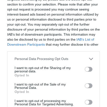
section to confirm your selection. Please note that after your
opt-out request is processed you may continue seeing
interest-based ads based on personal information utilized by
us or personal information disclosed to third parties prior to
your opt-out. You may separately opt-out of the further
disclosure of your personal information by third parties on the
IAB’s list of downstream participants. This information may
O DIA DA INDEPENDÊNCIA: NOVA
also be disclosed by us to third parties on the
IAB’s List of
AMEAÇA (BSO) | PASSATEMPO MHD
Downstream Participants
that may further disclose it to other
third parties.
ANSEL ELGORT TEM UM NOVO
Personal Data Processing Opt Outs
PROJETO
I want to opt-out of the Sharing of my
personal data.
Opted In
Share This Post:
0
I want to opt-out of the Sale of my
Personal Data.
Opted In
Deixe um comentário
I want to opt-out of processing my
Personal Data for Targeted Advertising.