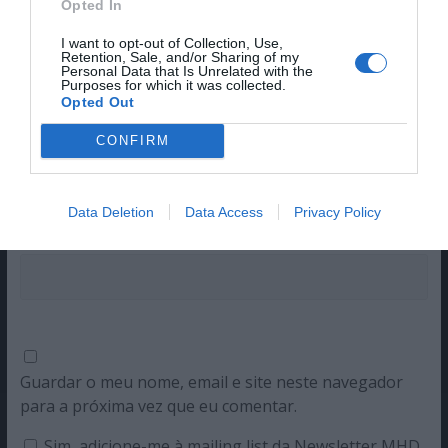
O seu endereço de email não será publicado.
Campos
Opted In
obrigatórios marcados com
*
I want to opt-out of Collection, Use,
Retention, Sale, and/or Sharing of my
Comentário
*
Personal Data that Is Unrelated with the
Purposes for which it was collected.
Opted Out
CONFIRM
Nome
Data Deletion
Data Access
Privacy Policy
Email
Guardar o meu nome, email e site neste navegador
para a próxima vez que eu comentar.
Sim, adicione-me à mailing list da Newsletter MHD