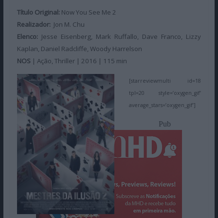
Título Original:
Now You See Me 2
Realizador:
Jon M. Chu
Elenco:
Jesse Eisenberg, Mark Ruffallo, Dave Franco, Lizzy
Kaplan, Daniel Radcliffe, Woody Harrelson
NOS
| Ação, Thriller | 2016 | 115 min
[starreviewmulti id=18
tpl=20 style=’oxygen_gif’
average_stars=’oxygen_gif’]
Pub