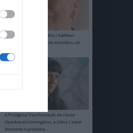
Um Toque Familiar, a Crítica | Kathleen
Chalfant é um espanto, um assombro, um
milagre
A Prodigiosa Transformação da Classe
Operária em Estrangeiros, a Crítica | Samir
desmonta o problema…