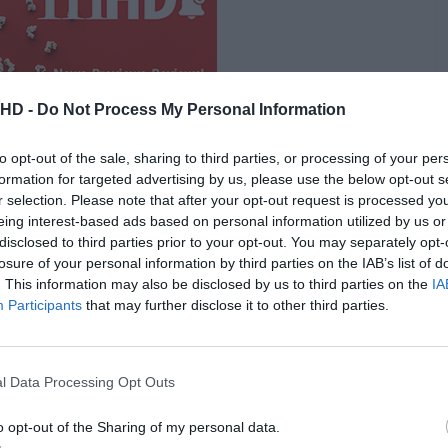
.HD -
Do Not Process My Personal Information
to opt-out of the sale, sharing to third parties, or processing of your per
formation for targeted advertising by us, please use the below opt-out s
r selection. Please note that after your opt-out request is processed y
eing interest-based ads based on personal information utilized by us or
disclosed to third parties prior to your opt-out. You may separately opt-
o MacRumors, esta
funcionalidade
estará disponível nos
losure of your personal information by third parties on the IAB’s list of
que tenham instalada a nova versão do sistema
. This information may also be disclosed by us to third parties on the
IA
a-se assim mais rápido, intuitivo e semelhante ao que já
Participants
that may further disclose it to other third parties.
.
 mais relevância no iPhone
l Data Processing Opt Outs
o opt-out of the Sharing of my personal data.