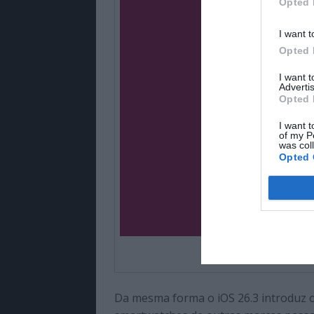
Opted 
I want t
Opted 
I want 
Advertis
Opted 
I want t
of my P
was col
Opted 
Da mesma forma o iOS 26.3 introduz o