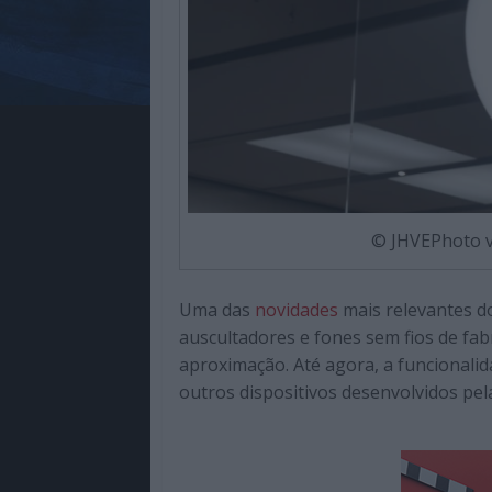
© JHVEPhoto v
Uma das
novidades
mais relevantes do
auscultadores e fones sem fios de fab
aproximação. Até agora, a funcionali
outros dispositivos desenvolvidos pel