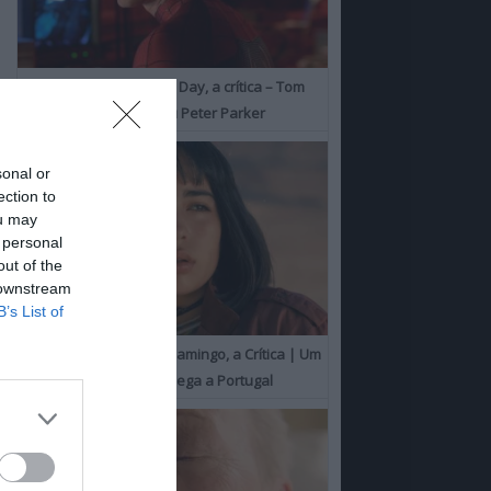
Spider-Man: Brand New Day, a crítica – Tom
Holland consolida o seu Peter Parker
sonal or
ection to
ou may
 personal
out of the
 downstream
B’s List of
O Misterioso Olhar do Flamingo, a Crítica | Um
Campeão de Cannes chega a Portugal