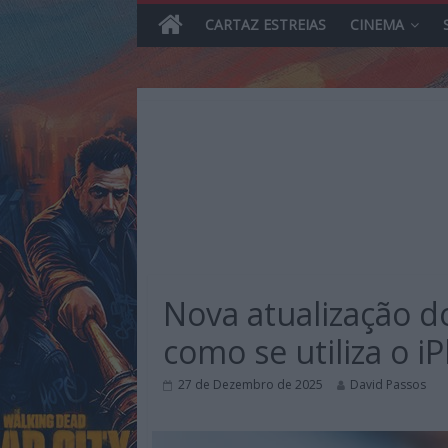
CARTAZ ESTREIAS
CINEMA
Skip
to
content
MHD
Magazine.HD
Nova atualização d
–
News,
como se utiliza o i
Reviews
e
27 de Dezembro de 2025
David Passos
Previews
sobre