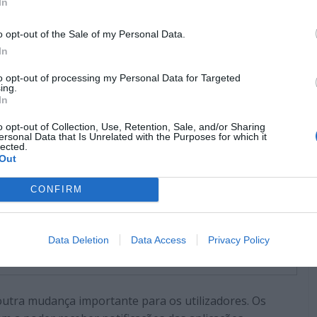
In
o opt-out of the Sale of my Personal Data.
In
to opt-out of processing my Personal Data for Targeted
ing.
In
o opt-out of Collection, Use, Retention, Sale, and/or Sharing
ersonal Data that Is Unrelated with the Purposes for which it
lected.
Out
CONFIRM
Data Deletion
Data Access
Privacy Policy
© Amazon
utra mudança importante para os utilizadores. Os