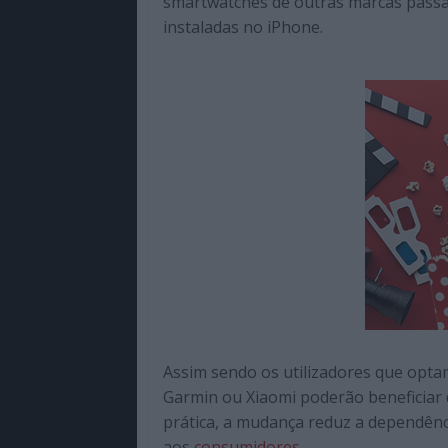
smartwatches de outras marcas passam
instaladas no iPhone.
Assim sendo os utilizadores que opta
Garmin ou Xiaomi poderão beneficiar
prática, a mudança reduz a dependênc
aos
consumidores
.