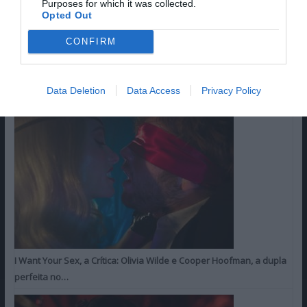
Purposes for which it was collected.
Opted Out
CONFIRM
Data Deletion
Data Access
Privacy Policy
ÚLTIMAS CRÍTICAS
FAV DO LEITOR
I Want Your Sex, a Crítica: Olivia Wilde e Cooper Hoofman, a dupla
perfeita no…