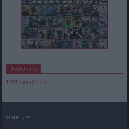
UserOnline
1.133 Users
Online
SEGUE-NOS