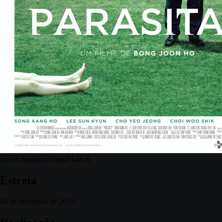
2019
Comédia
132m
M/14
KR
Estreia
26 de setembro de 2019