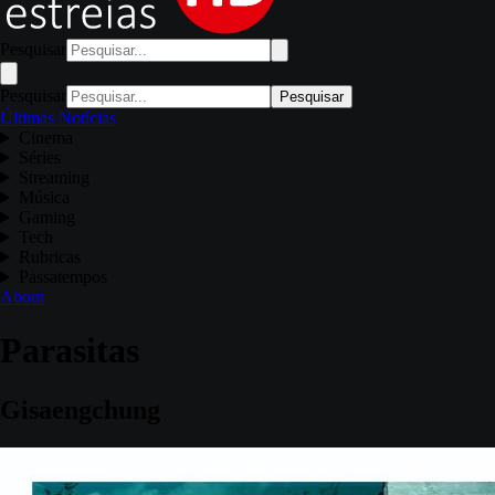
Pesquisar
Pesquisar
Pesquisar
Últimas Notícias
Cinema
Séries
Streaming
Música
Gaming
Tech
Rubricas
Passatempos
About
Parasitas
Gisaengchung