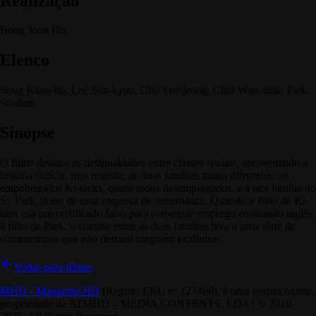
Realização
Bong Joon Ho
Elenco
Song Kang-ho, Lee Sun-kyun, Cho Yeo-jeong, Choi Woo-shik, Park
So-dam
Sinopse
O filme destaca as desigualdades entre classes sociais, aproveitando a
história fictícia, mas realista, de duas famílias muito diferentes: os
empobrecidos Ki-taeks, quase todos desempregados, e a rica família do
Sr. Park, dono de uma empresa de informática. Quando o filho de Ki-
taek usa um certificado falso para conseguir emprego ensinando inglês
à filha de Park, o contato entre as duas famílias leva a uma série de
contratempos que não deixam ninguém incólume ...
Voltar para filmes
MHD - Magazine.HD
(Registo ERC nº 127468), é uma revista online,
propriedade da ATMHD – MEDIA CONTENTS, LDA | © 2010-