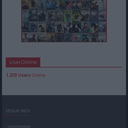
UserOnline
1.209 Users
Online
SEGUE-NOS
• Cine Estreias