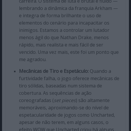
carreira. O sistema de luta é brutal e fluido —
lembrando a dinâmica da franquia Arkham —
e integra de forma brilhante o uso de
elementos do cenário para incapacitar os
inimigos. Estamos a controlar um lutador
menos ágil do que Nathan Drake, menos
rápido, mais realista e mais fácil de ser
vencido. Uma vez mais, este foi um ponto que
me agradou.
Mecânicas de Tiro e Espetáculo:
Quando a
furtividade falha, o jogo oferece mecânicas de
tiro sólidas, baseadas num sistema de
cobertura. As sequências de ação
coreografadas (
set pieces
) são altamente
memoráveis, aproximando-se do nível de
espetacularidade de jogos como Uncharted,
apesar de não terem, em alguns casos, o
efeito WOW que Uncharted criou há alguns