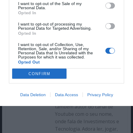
na qual trabalha desde 2005),
I want to opt-out of the Sale of my
Personal Data.
estando a gerir vários
Opted In
projetos e sendo orador em
vários eventos. Trabalhou em
I want to opt-out of processing my
Personal Data for Targeted Advertising.
diversas áreas de negócio,
Opted In
como banca, videojogos,
I want to opt-out of Collection, Use,
telecomunicações, retalho ou
Retention, Sale, and/or Sharing of my
Personal Data that Is Unrelated with the
armamento militar, sem
Purposes for which it was collected.
nunca deixar de escrever,
Opted Out
principalmente no site MHD –
CONFIRM
Magazine.HD e no seu blogue
Ler y Criticar (com o qual
ganhou vários prémios
Data Deletion
Data Access
Privacy Policy
nacionais). Atualmente é
também autor do canal de
Youtube com o seu nome,
onde fala de Investimentos e
Tecnologia. Adora ler, jogar,