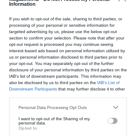
Information
difícil, mas no seu estilo, poucos lhe farão frente,
e não me admira que acabe o ano de 2026 com
If you wish to opt-out of the sale, sharing to third parties, or
várias nomeações em diferentes categorias. Mas,
processing of your personal or sensitive information for
talvez mais importante do que ser jogo do ano,
targeted advertising by us, please use the below opt-out
seja a resposta a uma simples pergunta. É um
section to confirm your selection. Please note that after your
jogo divertido? A resposta é sim, claramente, e
opt-out request is processed you may continue seeing
provavelmente, para quem o jogar, será um dos
interest-based ads based on personal information utilized by
us or personal information disclosed to third parties prior to
melhores jogos do ano, porque é um jogo que é
your opt-out. You may separately opt-out of the further
difícil não se gostar.
disclosure of your personal information by third parties on the
IAB’s list of downstream participants. This information may
also be disclosed by us to third parties on the
IAB’s List of
Downstream Participants
that may further disclose it to other
Luis Pinto
third parties.
Personal Data Processing Opt Outs
Atual CTO da empresa
I want to opt-out of the Sharing of my
genesis.studio, é especialista
personal data.
Opted In
em Inteligência Artificial (área