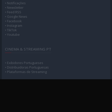
• Notificações
• Newsletter
• Feed RSS
• Google News
• Facebook
• Instagram
• TikTok
• Youtube
CINEMA & STREAMING PT
• Exibidores Portugueses
• Distribuidoras Portuguesas
• Plataformas de Streaming
POLÍTICA DE PRIVACIDADE
• Privacidade e Consentimento