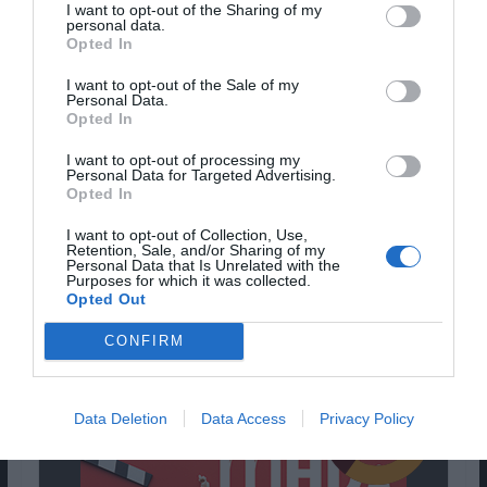
I want to opt-out of the Sharing of my
personal data.
Opted In
I want to opt-out of the Sale of my
Personal Data.
Opted In
I want to opt-out of processing my
Personal Data for Targeted Advertising.
Opted In
I want to opt-out of Collection, Use,
Retention, Sale, and/or Sharing of my
Personal Data that Is Unrelated with the
Genre:
Drama, 2021, 130 min
Purposes for which it was collected.
Opted Out
Cláudio Alves -
60
CONFIRM
CONCLUSÃO:
Data Deletion
Data Access
Privacy Policy
Pub