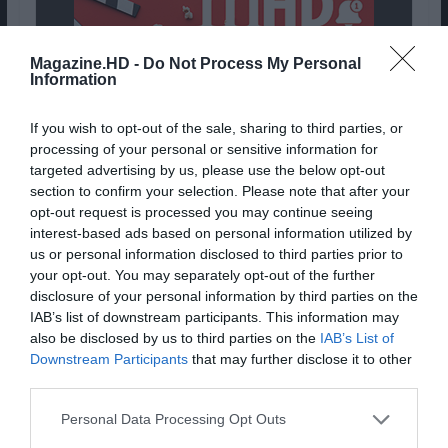
Magazine.HD -
Do Not Process My Personal
Information
If you wish to opt-out of the sale, sharing to third parties, or
processing of your personal or sensitive information for
targeted advertising by us, please use the below opt-out
section to confirm your selection. Please note that after your
opt-out request is processed you may continue seeing
interest-based ads based on personal information utilized by
us or personal information disclosed to third parties prior to
Director(s):
Paolo Sorrentino
your opt-out. You may separately opt-out of the further
Actor(s):
Filippo Scoti, Toni Servillo, Teresa
disclosure of your personal information by third parties on the
Saponangelo, Marlon Joubert, Luisa Ranieri,
IAB’s list of downstream participants. This information may
also be disclosed by us to third parties on the
IAB’s List of
Renato Carpentieri, Massimiliano Gallo, Betty
Downstream Participants
that may further disclose it to other
Pedrazzi
third parties.
Pub
Personal Data Processing Opt Outs