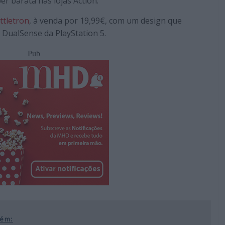
er barata nas lojas Action.
tletron
, à venda por 19,99€, com um design que
DualSense da PlayStation 5.
Pub
ém: