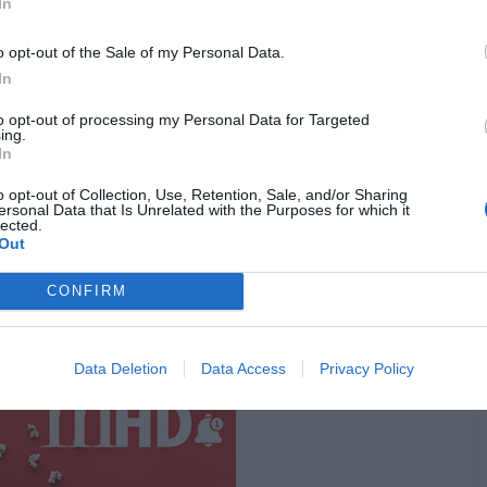
In
o opt-out of the Sale of my Personal Data.
In
to opt-out of processing my Personal Data for Targeted
ing.
In
o opt-out of Collection, Use, Retention, Sale, and/or Sharing
 equação com um preço bem mais baixo. Liga por
ersonal Data that Is Unrelated with the Purposes for which it
lected.
a de até 8 horas de utilização e recarrega entre 2 a 3
Out
CONFIRM
 reduzir o desconforto nas mãos durante sessões de
 relevante para quem joga várias horas seguidas.
Data Deletion
Data Access
Privacy Policy
Pub