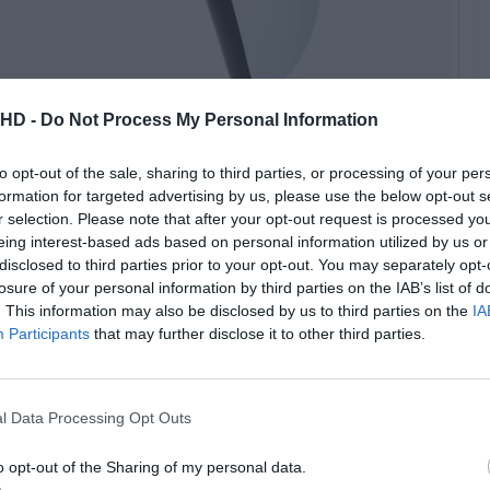
© Action
.HD -
Do Not Process My Personal Information
to opt-out of the sale, sharing to third parties, or processing of your per
a jogar com amigos, família ou simplesmente ter um
formation for targeted advertising by us, please use the below opt-out s
ento que poucos querem fazer.
r selection. Please note that after your opt-out request is processed y
eing interest-based ads based on personal information utilized by us or
 marcas rondam frequentemente os 60€, e mesmo as
disclosed to third parties prior to your opt-out. You may separately opt-
raramente descem dos 30€ ou 40€, especialmente quando
losure of your personal information by third parties on the IAB’s list of
. This information may also be disclosed by us to third parties on the
IA
Participants
that may further disclose it to other third parties.
Pub
l Data Processing Opt Outs
o opt-out of the Sharing of my personal data.