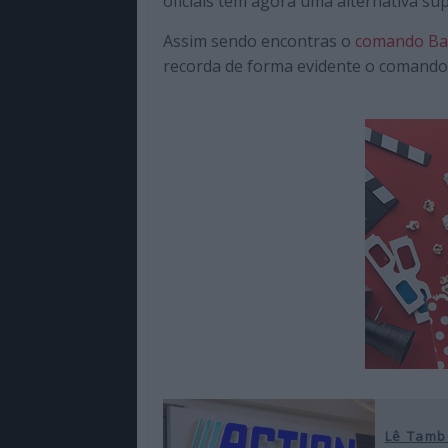
oficiais tem agora uma alternativa sup
de
qualidade
Assim sendo encontras o
comando Bat
com
recorda de forma evidente o comando 
enfoque
na
cultura
pop.
Lê Tamb