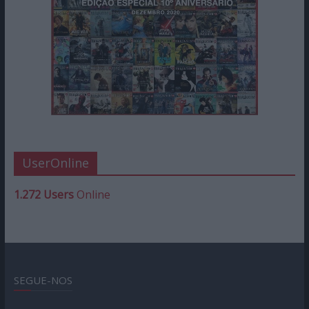
UserOnline
1.272 Users
Online
SEGUE-NOS