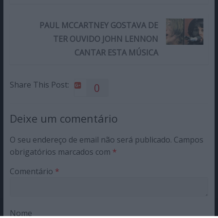
PAUL MCCARTNEY GOSTAVA DE
TER OUVIDO JOHN LENNON
CANTAR ESTA MÚSICA
Share This Post:
0
Deixe um comentário
O seu endereço de email não será publicado.
Campos
obrigatórios marcados com
*
Comentário
*
Nome