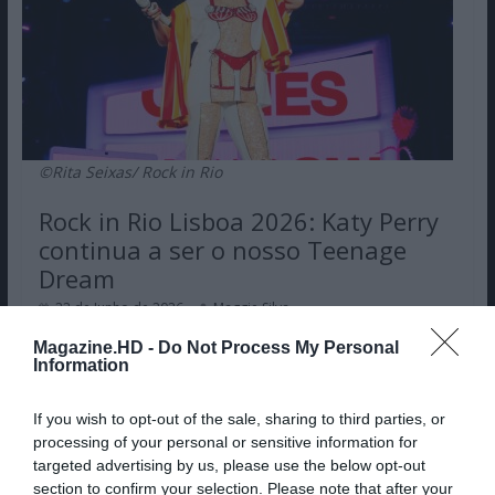
©Rita Seixas/ Rock in Rio
Rock in Rio Lisboa 2026: Katy Perry
continua a ser o nosso Teenage
Dream
22 de Junho de 2026
Maggie Silva
Magazine.HD -
Do Not Process My Personal
No primeiro dia do Rock in Rio Lisboa em 2026, a cantora
Information
norte-americana Katy Perry provou ser ainda um talento
multigeracional capaz de conquistar multidões.
If you wish to opt-out of the sale, sharing to third parties, or
processing of your personal or sensitive information for
Ler mais...
targeted advertising by us, please use the below opt-out
section to confirm your selection. Please note that after your