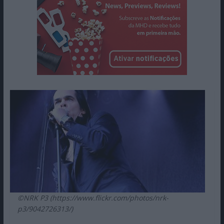
©NRK P3 (https://www.flickr.com/photos/nrk-
p3/9042726313/)