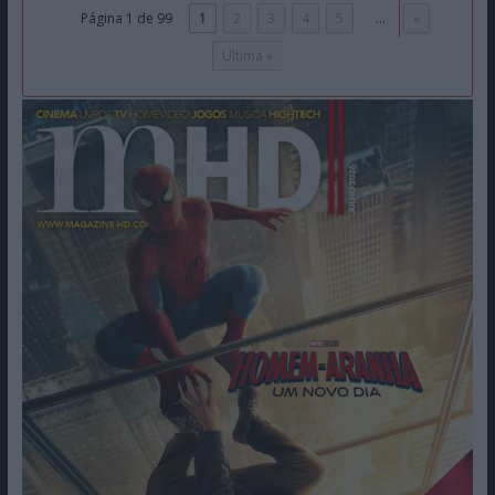
Página 1 de 99
1
2
3
4
5
...
»
Ultima »