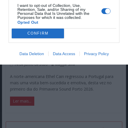
I want to opt-out of Collection, Use,
Retention, Sale, and/or Sharing of my
Personal Data that Is Unrelated with the
Purposes for which it was collected.
Opted Out
©Hugo Lima/ Primavera Sound Porto 2026
CONFIRM
Primavera Sound Porto 2026: A
estreia emotiva de Ethel Cain no
Data Deletion
Data Access
Privacy Policy
Parque da Cidade
14 de Junho de 2026
Maggie Silva
A norte-americana Ethel Cain regressou a Portugal para
mais uma visita bem-sucedida e emotiva, desta vez no
primeiro dia do Primavera Sound Porto 2026.
Ler mais...