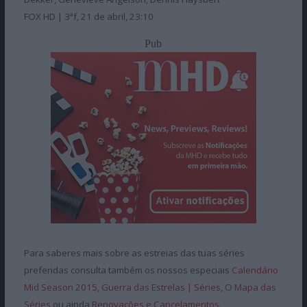
FOX HD | 3ªf, 21 de abril, 23:10
Pub
Para saberes mais sobre as estreias das tuas séries
preferidas consulta também os nossos especiais
Calendário
Mid Season 2015
,
Guerra das Estrelas | Séries
,
O Mapa das
Séries
ou ainda
Renovações e Cancelamentos
.