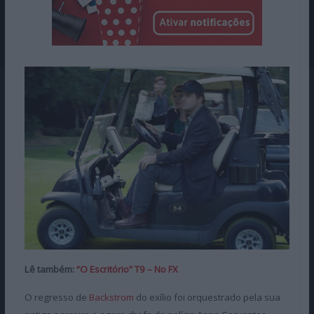
Lê também:
“O Escritório” T9 – No FX
O regresso de
Backstrom
do exílio foi orquestrado pela sua