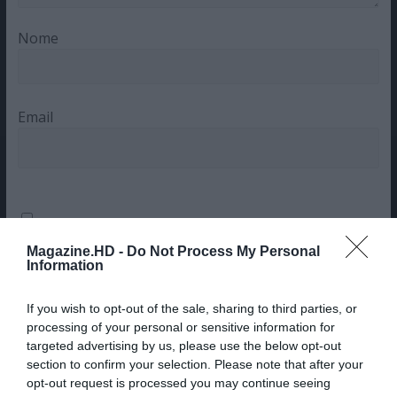
Nome
Email
Guardar o meu nome, email e site neste navegador
Magazine.HD -
Do Not Process My Personal
para a próxima vez que eu comentar.
Information
Sim, adicione-me à mailing list da Newsletter MHD
If you wish to opt-out of the sale, sharing to third parties, or
processing of your personal or sensitive information for
targeted advertising by us, please use the below opt-out
section to confirm your selection. Please note that after your
opt-out request is processed you may continue seeing