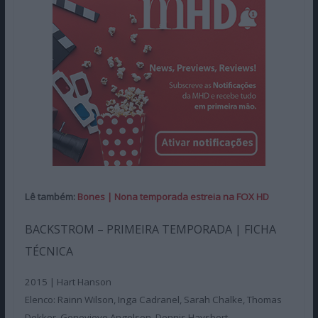
Lê também:
Bones | Nona temporada estreia na FOX HD
BACKSTROM – PRIMEIRA TEMPORADA | FICHA
TÉCNICA
2015 | Hart Hanson
Elenco: Rainn Wilson, Inga Cadranel, Sarah Chalke, Thomas
Dekker, Genevieve Angelson, Dennis Haysbert