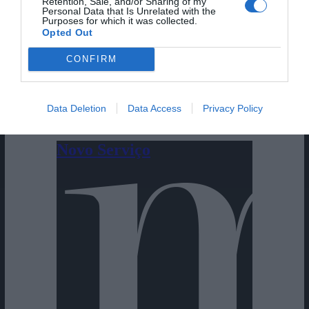
Retention, Sale, and/or Sharing of my
Personal Data that Is Unrelated with the
Purposes for which it was collected.
Opted Out
CONFIRM
Cine Estreias HD
Data Deletion
Data Access
Privacy Policy