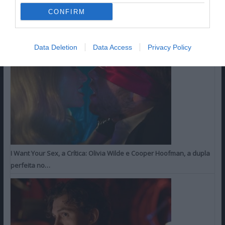
CONFIRM
ÚLTIMAS CRÍTICAS
FAV DO LEITOR
Data Deletion
Data Access
Privacy Policy
I Want Your Sex, a Crítica: Olivia Wilde e Cooper Hoofman, a dupla
perfeita no…