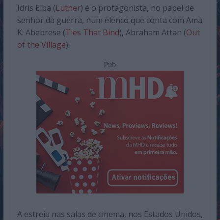
Idris Elba (
Luther
) é o protagonista, no papel de
senhor da guerra, num elenco que conta com Ama
K. Abebrese (
Ties That Bind
), Abraham Attah (
Out
of the Village
).
Pub
A estreia nas salas de cinema, nos Estados Unidos,