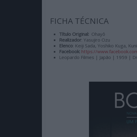
de
qualidade
FICHA TÉCNICA
com
enfoque
na
Título Original:
Ohayô
Realizador
: Yasujiro Ozu
cultura
Elenco
:
Keiji Sada, Yoshiko Kuga, Ku
pop.
Facebook:
https://www.facebook.co
Leopardo Filmes | Japão | 1959 | D