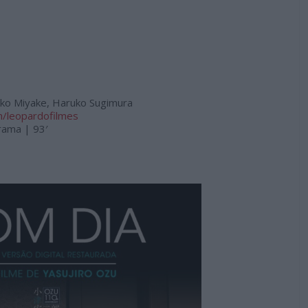
niko Miyake, Haruko Sugimura
m/leopardofilmes
rama | 93′