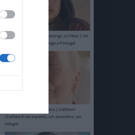
O Misterioso Olhar do Flamingo, a Crítica | Um
Campeão de Cannes chega a Portugal
Um Toque Familiar, a Crítica | Kathleen
Chalfant é um espanto, um assombro, um
milagre