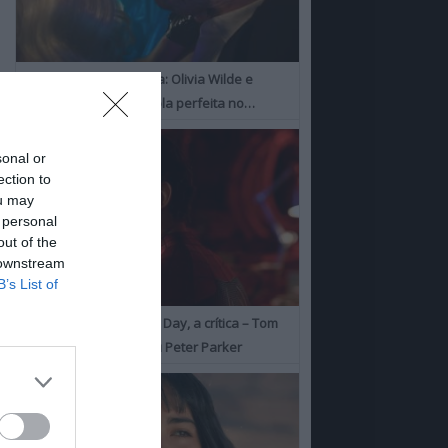
I Want Your Sex, a Crítica: Olivia Wilde e
Cooper Hoofman, a dupla perfeita no…
sonal or
ection to
ou may
 personal
out of the
 downstream
B’s List of
Spider-Man: Brand New Day, a crítica – Tom
Holland consolida o seu Peter Parker