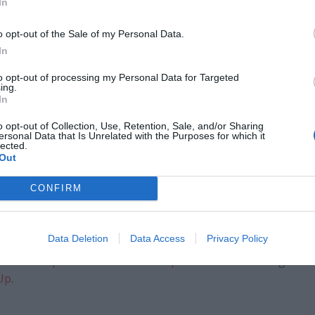
In
o opt-out of the Sale of my Personal Data.
In
to opt-out of processing my Personal Data for Targeted
ing.
In
o opt-out of Collection, Use, Retention, Sale, and/or Sharing
ersonal Data that Is Unrelated with the Purposes for which it
veira
lected.
Out
ências da Comunicação e com formação complementar
CONFIRM
, além de editora e diretora criativa da MHD é também
ndadoras da mais recente face da empresa.
Data Deletion
Data Access
Privacy Policy
 Cinema na
Vogue Portugal
. Gestora de conteúdo na
e
NOS Empresas – Criar uma Empresa
. Autora do blog
Up
.