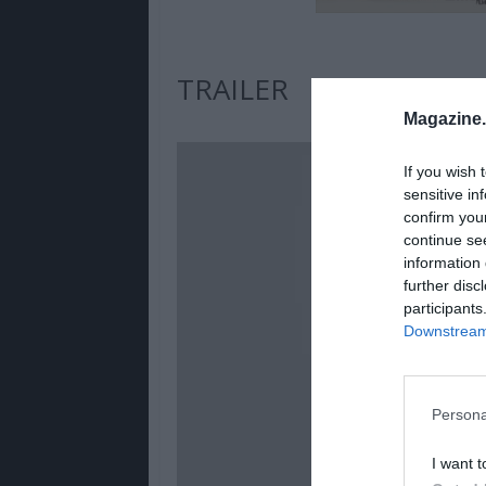
TRAILER
Magazine
If you wish 
sensitive in
confirm you
continue se
information 
further disc
participants
Downstream 
Persona
I want t