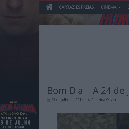
CARTAZ ESTREIAS
CINEMA
Skip
to
content
MHD
Magazine.HD
Bom Dia | A 24 de 
–
News,
23 de Julho de 2014
Catarina Oliveira
Reviews
e
Previews
sobre