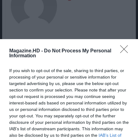
Magazine.HD -
Do Not Process My Personal
Information
OS “MIÚDOS” DE HOW I MET YOUR
If you wish to opt-out of the sale, sharing to third parties, or
MOTHER COMO NUNCA OS VIU…
processing of your personal or sensitive information for
targeted advertising by us, please use the below opt-out
section to confirm your selection. Please note that after your
COMIC-CON 2013 | TEASER
opt-out request is processed you may continue seeing
interest-based ads based on personal information utilized by
TRAILER DE O FANTÁSTICO
us or personal information disclosed to third parties prior to
HOMEM-ARANHA 2
your opt-out. You may separately opt-out of the further
disclosure of your personal information by third parties on the
IAB’s list of downstream participants. This information may
Share This Post:
0
also be disclosed by us to third parties on the
IAB’s List of