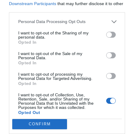
Downstream Participants
that may further disclose it to other
third parties.
Deixe um comentário
Personal Data Processing Opt Outs
O seu endereço de email não será publicado.
Campos
I want to opt-out of the Sharing of my
personal data.
obrigatórios marcados com
*
Opted In
Comentário
*
I want to opt-out of the Sale of my
Personal Data.
Opted In
I want to opt-out of processing my
Nome
Personal Data for Targeted Advertising.
Opted In
I want to opt-out of Collection, Use,
Retention, Sale, and/or Sharing of my
Email
Personal Data that Is Unrelated with the
Purposes for which it was collected.
Opted Out
CONFIRM