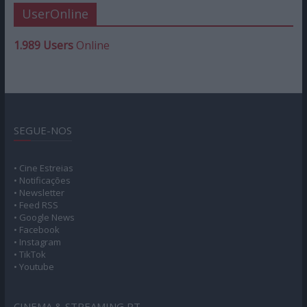
UserOnline
1.989 Users
Online
SEGUE-NOS
• Cine Estreias
• Notificações
• Newsletter
• Feed RSS
• Google News
• Facebook
• Instagram
• TikTok
• Youtube
CINEMA & STREAMING PT