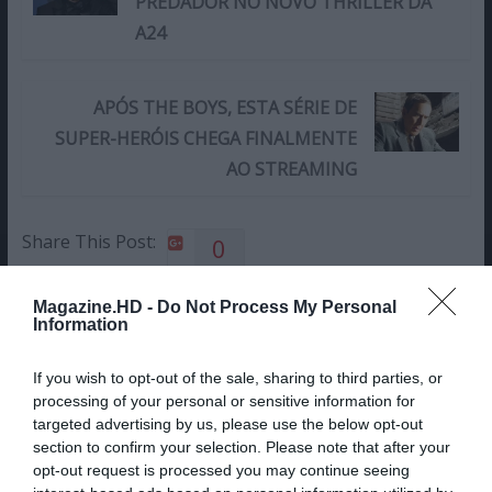
PREDADOR NO NOVO THRILLER DA
A24
APÓS THE BOYS, ESTA SÉRIE DE
SUPER-HERÓIS CHEGA FINALMENTE
AO STREAMING
Share This Post:
0
Magazine.HD -
Do Not Process My Personal
Deixe um comentário
Information
O seu endereço de email não será publicado.
Campos
If you wish to opt-out of the sale, sharing to third parties, or
obrigatórios marcados com
*
processing of your personal or sensitive information for
targeted advertising by us, please use the below opt-out
Comentário
*
section to confirm your selection. Please note that after your
opt-out request is processed you may continue seeing