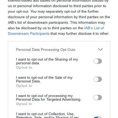
interest-based ads based on personal information utilized by
us or personal information disclosed to third parties prior to
Nome
your opt-out. You may separately opt-out of the further
disclosure of your personal information by third parties on the
IAB’s list of downstream participants. This information may
also be disclosed by us to third parties on the
IAB’s List of
Email
Downstream Participants
that may further disclose it to other
third parties.
Personal Data Processing Opt Outs
I want to opt-out of the Sharing of my
personal data.
Opted In
Guardar o meu nome, email e site neste navegador
para a próxima vez que eu comentar.
I want to opt-out of the Sale of my
Personal Data.
Opted In
Sim, adicione-me à mailing list da Newsletter MHD
I want to opt-out of processing my
Personal Data for Targeted Advertising.
Opted In
I want to opt-out of Collection, Use,
Retention, Sale, and/or Sharing of my