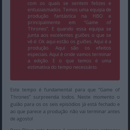
com os quais se sentem felizes e
entusiasmados. Temos uma equipa de
produção fantástica na HBO e
principalmente em “Game of
Thrones”. E quando essa equipa se
junta aos excelentes guiões o que se
vê é: Ok aqui estão os guiões. Aqui é a
produção. Aqui são os efeitos
especiais. Aqui é onde vamos terminar
a edição. E o que temos é uma
estimativa do tempo necessário.
Este tempo é fundamental para que “Game of
Thrones” surpreenda todos. Neste momento o
guião para os os seis episódios já está fechado e
ao que parece a produção não vai terminar antes
de agosto!