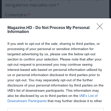
obrigatórios marcados com
*
Comentário
*
Magazine.HD -
Do Not Process My Personal
Information
Nome
If you wish to opt-out of the sale, sharing to third parties, or
processing of your personal or sensitive information for
targeted advertising by us, please use the below opt-out
Email
section to confirm your selection. Please note that after your
opt-out request is processed you may continue seeing
interest-based ads based on personal information utilized by
us or personal information disclosed to third parties prior to
your opt-out. You may separately opt-out of the further
disclosure of your personal information by third parties on the
IAB’s list of downstream participants. This information may
Guardar o meu nome, email e site neste navegador
also be disclosed by us to third parties on the
IAB’s List of
para a próxima vez que eu comentar.
Downstream Participants
that may further disclose it to other
third parties.
Sim, adicione-me à mailing list da Newsletter MHD