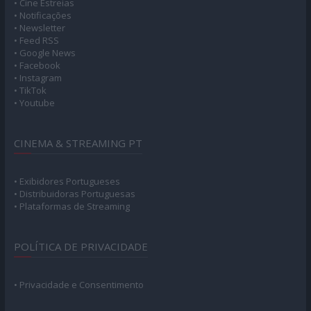
UserOnline
1.599 Users
Online