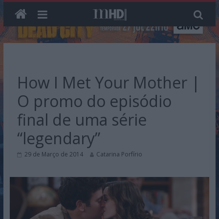
Skip
to
content
How I Met Your Mother |
O promo do episódio
final de uma série
“legendary”
29 de Março de 2014
Catarina Porfírio