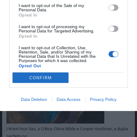
I want to opt-out of the Sale of my
Personal Data.
Opted In
I want to opt-out of processing my
Personal Data for Targeted Advertising.
Opted In
I want to opt-out of Collection, Use,
Retention, Sale, and/or Sharing of my
ÚLTIMAS CRÍTICAS
FAV DO LEITOR
Personal Data that Is Unrelated with the
Purposes for which it was collected.
Opted Out
CONFIRM
Data Deletion
Data Access
Privacy Policy
I Want Your Sex, a Crítica: Olivia Wilde e Cooper Hoofman, a dupla
perfeita no…