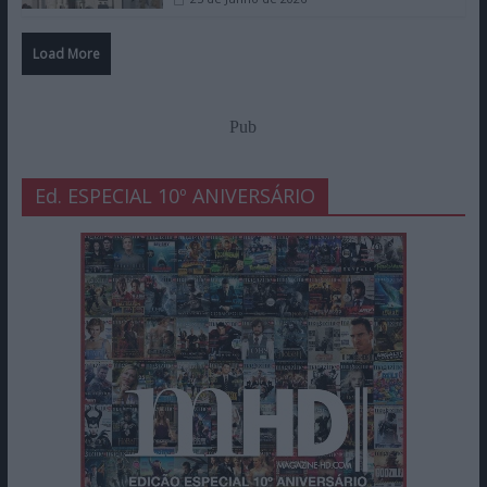
pena comprar?
3 de Julho de 2026
Rock in Rio Lisboa 2026: 21 Savage foi
super desilusão, CeeLo Green foi
super show
29 de Junho de 2026
LEGO Senhor dos Anéis Minas Tirith, a
Crítica: maior set de sempre vale a
pena comprar?
25 de Junho de 2026
Load More
Pub