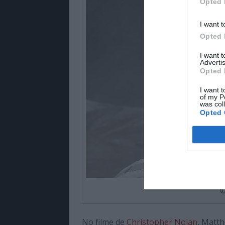
Opted 
I want t
Opted 
I want 
Advertis
Opted 
I want t
of my P
was col
Opted 
©
No filme de
Christopher Nolan
, Matt