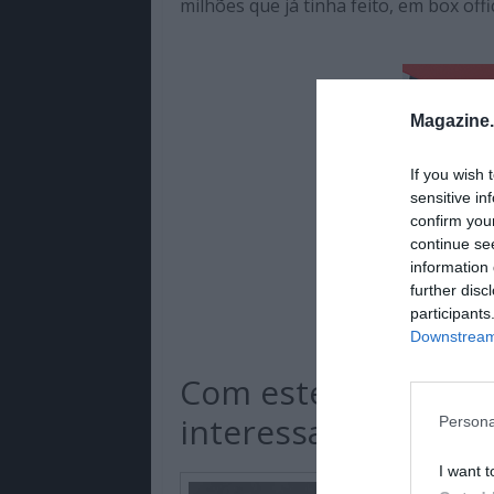
milhões que já tinha feito, em box off
Magazine
If you wish 
sensitive in
confirm you
continue se
information 
further disc
participants
Downstream 
Com este relançame
interessante sobre I
Persona
I want t