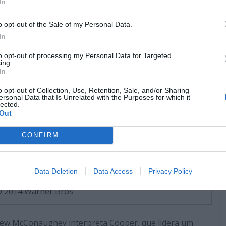
In
o opt-out of the Sale of my Personal Data.
In
to opt-out of processing my Personal Data for Targeted
ing.
In
o opt-out of Collection, Use, Retention, Sale, and/or Sharing
ersonal Data that Is Unrelated with the Purposes for which it
lected.
Out
CONFIRM
Data Deletion
Data Access
Privacy Policy
 2014 Warner Bros
hew McConaughey interpreta Cooper, que lidera um