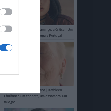
O Misterioso Olhar do Flamingo, a Crítica | Um
Campeão de Cannes chega a Portugal
Um Toque Familiar, a Crítica | Kathleen
Chalfant é um espanto, um assombro, um
milagre