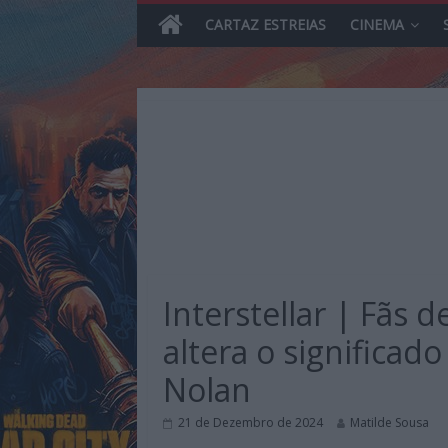
CARTAZ ESTREIAS
CINEMA
Skip
to
content
MHD
Magazine.HD
Interstellar | Fãs
–
News,
altera o significad
Reviews
Nolan
e
Previews
21 de Dezembro de 2024
Matilde Sousa
sobre