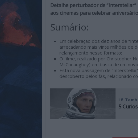
de
Detalhe perturbador de “Interstellar”
qualidade
aos cinemas para celebrar aniversário
com
Sumário:
enfoque
na
Em celebração dos dez anos de “Inter
cultura
arrecadando mais vinte milhões de d
pop.
relançamento nesse formato;
O filme, realizado por Christopher 
McConaughey) em busca de um novo p
Esta nova passagem de “Interstellar”
descoberto pelos fãs, relacionado c
Lê Tamb
5 Curios