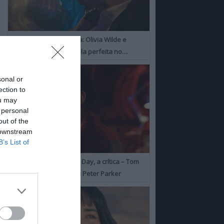
I Want Your Sex, a Crítica: Olivia Wilde e
Cooper Hoofman, a dupla perfeita no…
sonal or
ection to
ou may
 personal
out of the
 downstream
B’s List of
Spider-Man: Brand New Day, a crítica – Tom
Holland consolida o seu Peter Parker