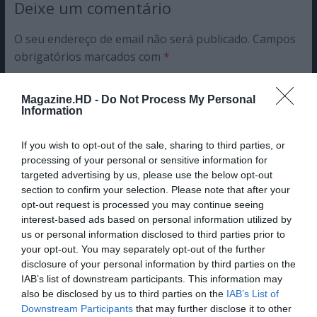
Deixe um comentário
O seu endereço de email não será publicado.
Campos
obrigatórios marcados com
*
Comentário
*
Magazine.HD -
Do Not Process My Personal
Information
Nome
If you wish to opt-out of the sale, sharing to third parties, or
processing of your personal or sensitive information for
targeted advertising by us, please use the below opt-out
section to confirm your selection. Please note that after your
opt-out request is processed you may continue seeing
Email
interest-based ads based on personal information utilized by
us or personal information disclosed to third parties prior to
your opt-out. You may separately opt-out of the further
disclosure of your personal information by third parties on the
IAB’s list of downstream participants. This information may
also be disclosed by us to third parties on the
IAB’s List of
Guardar o meu nome, email e site neste navegador
Downstream Participants
that may further disclose it to other