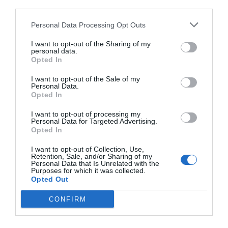
para a próxima vez que eu comentar.
third parties.
Sim, adicione-me à mailing list da Newsletter MHD
Personal Data Processing Opt Outs
I want to opt-out of the Sharing of my
personal data.
Opted In
I want to opt-out of the Sale of my
Personal Data.
Opted In
I want to opt-out of processing my
Personal Data for Targeted Advertising.
Opted In
I want to opt-out of Collection, Use,
Retention, Sale, and/or Sharing of my
Personal Data that Is Unrelated with the
Purposes for which it was collected.
Opted Out
CONFIRM