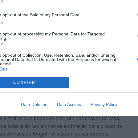
In
o opt-out of the Sale of my Personal Data.
In
to opt-out of processing my Personal Data for Targeted
ing.
In
z três
trackers
independentes. Cada um funciona por
o opt-out of Collection, Use, Retention, Sale, and/or Sharing
roid
e
iOS
sem precisar de aplicações de terceiros. As
ersonal Data that Is Unrelated with the Purposes for which it
lected.
smo pronto a usar.
Out
CONFIRM
ém:
ça forno elétrico ao preço mais baixo do mercado
Data Deletion
Data Access
Privacy Policy
 significa que podes colocar um nas chaves de casa,
 na coleira do teu animal de estimação para o caso de
rso demasiado longo! Para quem passa tempo a