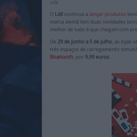
LIDL
de
qualidade
O
Lidl
continua a
lançar produtos
bem 
com
marca alemã tem duas novidades tecn
enfoque
melhor de tudo é que chegam com preço
na
cultura
De
29 de junho a 5 de julho
, as lojas
pop.
três espaços de carregamento simult
Bluetooth
, por
9,99 euros
.