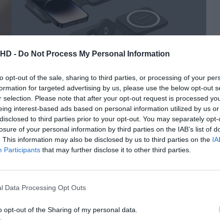
.HD -
Do Not Process My Personal Information
to opt-out of the sale, sharing to third parties, or processing of your per
formation for targeted advertising by us, please use the below opt-out s
r selection. Please note that after your opt-out request is processed y
arregamento já vem incluído na caixa. Para quem tem um
eing interest-based ads based on personal information utilized by us or
em fios e quer simplificar o carregamento noturno
disclosed to third parties prior to your opt-out. You may separately opt-
tica que noutras marcas custaria facilmente o dobro.
losure of your personal information by third parties on the IAB’s list of
. This information may also be disclosed by us to third parties on the
IA
Participants
that may further disclose it to other third parties.
Pub
l Data Processing Opt Outs
o opt-out of the Sharing of my personal data.