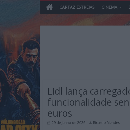
CARTAZ ESTREIAS
CINEMA
Skip
to
content
MHD
Magazine.HD
Lidl lança carregad
–
News,
funcionalidade sen
Reviews
euros
e
Previews
29 de Junho de 2026
Ricardo Mendes
sobre