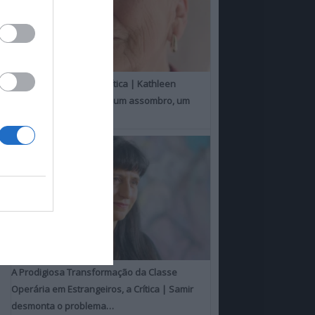
Um Toque Familiar, a Crítica | Kathleen
Chalfant é um espanto, um assombro, um
milagre
A Prodigiosa Transformação da Classe
Operária em Estrangeiros, a Crítica | Samir
desmonta o problema…