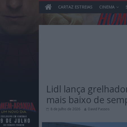
CARTAZ ESTREIAS
CINEMA
Skip
to
content
MHD
Magazine.HD
Lidl lança grelhador
–
News,
mais baixo de sem
Reviews
e
8 de Julho de 2026
David Passos
Previews
sobre