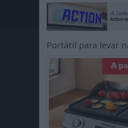
Lê Tamb
Action 
Portátil para levar n