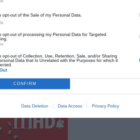
In
o opt-out of the Sale of my Personal Data.
In
to opt-out of processing my Personal Data for Targeted
ing.
In
o opt-out of Collection, Use, Retention, Sale, and/or Sharing
ta fazer a diferença. Com uma potência de 2000W, tem
ersonal Data that Is Unrelated with the Purposes for which it
lected.
 outra canelada, o que permite grelhar carne, peixe e
Out
uperfície mais adequada.
CONFIRM
 250°C, com termóstatos separados para cada zona, o
 a cozinhar.
Data Deletion
Data Access
Privacy Policy
Pub