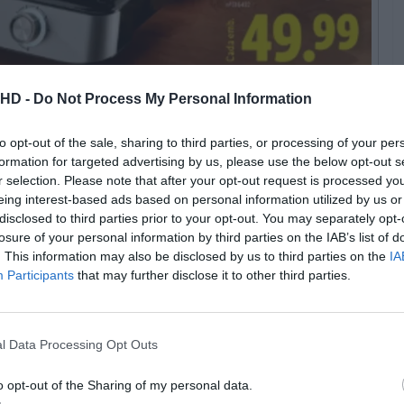
© Lidl
.HD -
Do Not Process My Personal Information
to opt-out of the sale, sharing to third parties, or processing of your per
lado nas
férias
tem agora uma grande oportunidade no
formation for targeted advertising by us, please use the below opt-out s
ena, que só serve para uma coisa, ou se recorre ao
r selection. Please note that after your opt-out request is processed y
eing interest-based ads based on personal information utilized by us or
m pleno verão.
disclosed to third parties prior to your opt-out. You may separately opt-
referem legumes salteados, e raramente há espaço
losure of your personal information by third parties on the IAB’s list of
. This information may also be disclosed by us to third parties on the
IA
empo sem sujar tachos extra.
Participants
that may further disclose it to other third parties.
Pub
l Data Processing Opt Outs
o opt-out of the Sharing of my personal data.