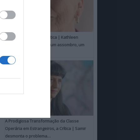
Um Toque Familiar, a Crítica | Kathleen
Chalfant é um espanto, um assombro, um
milagre
A Prodigiosa Transformação da Classe
Operária em Estrangeiros, a Crítica | Samir
desmonta o problema…