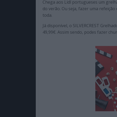
Chega aos Lidl portugueses um grelh
de
do verão. Ou seja, fazer uma refeição 
qualidade
toda.
com
enfoque
Já disponível, o SILVERCREST Grelhad
na
49,99€. Assim sendo, podes fazer chu
cultura
pop.