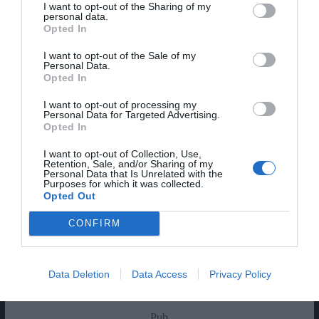
I want to opt-out of the Sharing of my
personal data.
Opted In
I want to opt-out of the Sale of my
Personal Data.
Opted In
I want to opt-out of processing my
Personal Data for Targeted Advertising.
Opted In
I want to opt-out of Collection, Use,
Retention, Sale, and/or Sharing of my
Personal Data that Is Unrelated with the
Purposes for which it was collected.
Opted Out
O mesmo não acontece com este desastre de
tédio visual. Alertamos os leitores desta rubrica
CONFIRM
que, se olharem demasiado tempo para esta
tristeza são capazes de ficar misteriosamente
inconscientes devido às propriedades soporíferas
Data Deletion
Data Access
Privacy Policy
deste aborrecido cartaz. Cuidado!
Pub