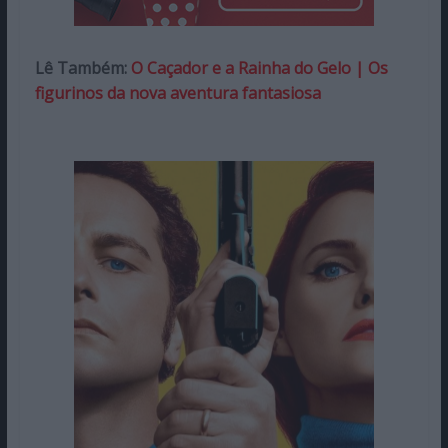
Lê Também:
O Caçador e a Rainha do Gelo | Os
figurinos da nova aventura fantasiosa