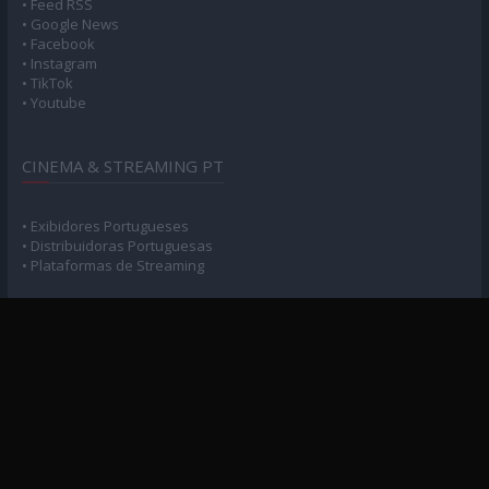
• Feed RSS
• Google News
• Facebook
• Instagram
• TikTok
• Youtube
CINEMA & STREAMING PT
• Exibidores Portugueses
• Distribuidoras Portuguesas
• Plataformas de Streaming
POLÍTICA DE PRIVACIDADE
• Privacidade e Consentimento
MAPA DO SITE