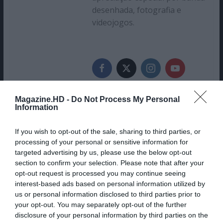
desenhada, fotografia e
videojogos.
Magazine.HD -
Do Not Process My Personal
Information
If you wish to opt-out of the sale, sharing to third parties, or
BEETLEJUICE BEETLEJUICE, DE TIM
processing of your personal or sensitive information for
targeted advertising by us, please use the below opt-out
BURTON, É APLAUDIDO NA
section to confirm your selection. Please note that after your
ESTREIA MUNDIAL
opt-out request is processed you may continue seeing
interest-based ads based on personal information utilized by
us or personal information disclosed to third parties prior to
OUTER BANKS: FENÓMENO DA
your opt-out. You may separately opt-out of the further
disclosure of your personal information by third parties on the
NETFLIX ESTÁ DE REGRESSO E JÁ