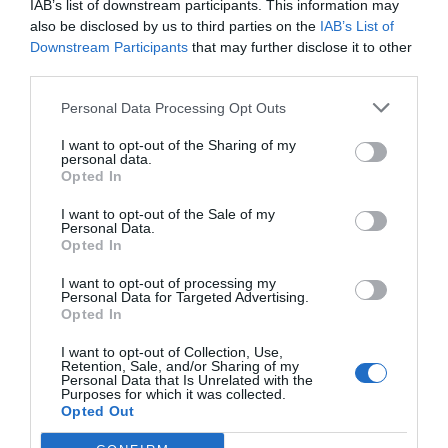
IAB’s list of downstream participants. This information may
TEM DATA DE ESTREIA (E NOVO
also be disclosed by us to third parties on the
IAB’s List of
TRAILER)
Downstream Participants
that may further disclose it to other
third parties.
Personal Data Processing Opt Outs
Share This Post:
0
I want to opt-out of the Sharing of my
personal data.
Deixe um comentário
Opted In
I want to opt-out of the Sale of my
O seu endereço de email não será publicado.
Campos
Personal Data.
Opted In
obrigatórios marcados com
*
I want to opt-out of processing my
Comentário
*
Personal Data for Targeted Advertising.
Opted In
I want to opt-out of Collection, Use,
Retention, Sale, and/or Sharing of my
Nome
Personal Data that Is Unrelated with the
Purposes for which it was collected.
Opted Out