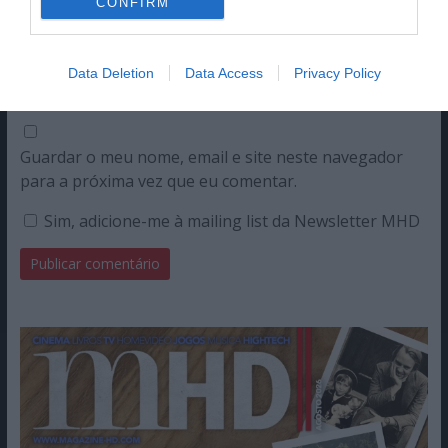
CONFIRM
Email
Data Deletion
Data Access
Privacy Policy
Guardar o meu nome, email e site neste navegador
para a próxima vez que eu comentar.
Sim, adicione-me à mailing list da Newsletter MHD