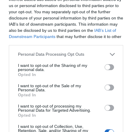
us or personal information disclosed to third parties prior to
ENEMIES TO LOVERS PORTUGUÊS A
your opt-out. You may separately opt-out of the further
NÃO PERDER
disclosure of your personal information by third parties on the
IAB’s list of downstream participants. This information may
also be disclosed by us to third parties on the
IAB’s List of
ONDE VER E HORAS DO JOGO
Downstream Participants
that may further disclose it to other
ENTRE AFS SAD VS SPORTING
third parties.
Personal Data Processing Opt Outs
Share This Post:
0
I want to opt-out of the Sharing of my
personal data.
Opted In
Deixe um comentário
I want to opt-out of the Sale of my
Personal Data.
Opted In
O seu endereço de email não será publicado.
Campos
obrigatórios marcados com
*
I want to opt-out of processing my
Personal Data for Targeted Advertising.
Comentário
*
Opted In
I want to opt-out of Collection, Use,
Retention, Sale, and/or Sharing of my