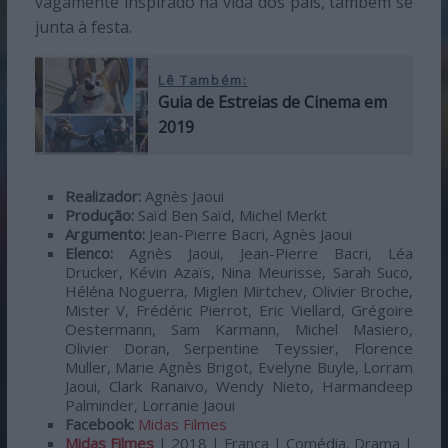
vagamente inspirado na vida dos pais, também se
junta à festa.
Lê Também:
Guia de Estreias de Cinema em
2019
Real
izador:
Agnès Jaoui
Produção:
Saïd Ben Saïd, Michel Merkt
Argumento:
Jean-Pierre Bacri, Agnès Jaoui
Elenco:
Agnès Jaoui, Jean-Pierre Bacri, Léa
Drucker, Kévin Azaïs, Nina Meurisse, Sarah Suco,
Héléna Noguerra, Miglen Mirtchev, Olivier Broche,
Mister V, Frédéric Pierrot, Eric Viellard, Grégoire
Oestermann, Sam Karmann, Michel Masiero,
Olivier Doran, Serpentine Teyssier, Florence
Muller, Marie Agnès Brigot, Evelyne Buyle, Lorram
Jaoui, Clark Ranaivo, Wendy Nieto, Harmandeep
Palminder, Lorranie Jaoui
Facebook:
Midas Filmes
Midas Filmes
| 2018 | França | Comédia, Drama |