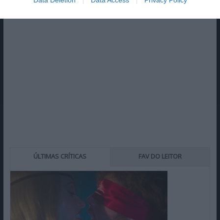
Data Deletion
Data Access
Privacy Policy
ÚLTIMAS CRÍTICAS
FAV DO LEITOR