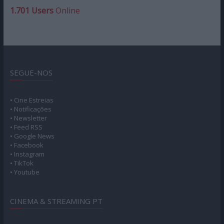
1.701 Users
Online
SEGUE-NOS
• Cine Estreias
• Notificações
• Newsletter
• Feed RSS
• Google News
• Facebook
• Instagram
• TikTok
• Youtube
CINEMA & STREAMING PT