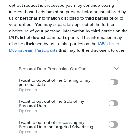
opt-out request is processed you may continue seeing
interest-based ads based on personal information utilized by
25 @ Coach @ Social Media
us or personal information disclosed to third parties prior to
Manager @ Magazine Editor.
your opt-out. You may separately opt-out of the further
Viciada em banda desenhada,
disclosure of your personal information by third parties on the
cinema, música e confesso
IAB’s list of downstream participants. This information may
jelly beans. A minha
bucket list
also be disclosed by us to third parties on the
IAB’s List of
inclui receber uma carta para
Downstream Participants
that may further disclose it to other
third parties.
Hogwarts. Não aconteceu,
ainda! Fã incondicional da
Personal Data Processing Opt Outs
Marvel e da DC. Não escolho
I want to opt-out of the Sharing of my
lados. Escrevo todos os
personal data.
artigos a ouvir o albúm
Opted In
Leftoverture dos Kansas. Mais
I want to opt-out of the Sale of my
sobre mim no meu
instagram
!
Personal Data.
Opted In
:)
I want to opt-out of processing my
Personal Data for Targeted Advertising.
Opted In