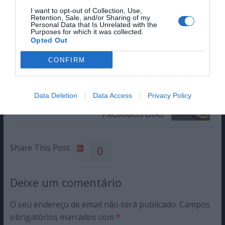
I want to opt-out of Collection, Use,
Retention, Sale, and/or Sharing of my
Personal Data that Is Unrelated with the
Purposes for which it was collected.
Opted Out
SANTA CLARITA DIET… A DIETA
CONFIRM
CONTINUA
Data Deletion
Data Access
Privacy Policy
GT SPORT TEM BETA ABERTO NOS
PRÓXIMOS DIAS
Share This Post:
0
Deixe um comentário
O seu endereço de email não será publicado.
Campos
obrigatórios marcados com
*