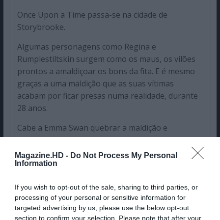
Once Upon a Time passa-se na cidade de
Storybrooke.
Algumas personagens como Regina e
Rumplestiltskin surgem como os maus, os vilões
prontos a amaldiçoar os bons da fita. E é mesmo
graças a uma maldição que as suas vítimas
acabam por ficar presas numa realidade, durante
28 anos.
Cabe a Emma Swan quebrar a maldição e
recuperar todas as memórias perdidas.
Magazine.HD -
Do Not Process My Personal
<<
MARÇO
Information
If you wish to opt-out of the sale, sharing to third parties, or
processing of your personal or sensitive information for
Beatriz Monteiro
targeted advertising by us, please use the below opt-out
section to confirm your selection. Please note that after your