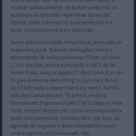
ressoar solitariamente, da guitarra eléctrica ou
acústica e as entradas repentinas da secção
rítmica, onde o bombo se ouve poderoso e o
baixo propulsivo entra em distorção.
Sobre esta sonoridade atmosférica, pontuada de
explosões punk, flutuam meditações sobre o
desconforto de nunca pertencer (“I feel so small
(…) on the bus, where everybody is tall”), de se
sentir finita, sempre aquém (“I don’t have it in me /
to give everyone everything) e a procura de um
lar (“I will make a home that is my own”). Tamko
veio dos Camarões aos 14 anos e, embora
formada em Engenharia pelo City College of New
York, sempre desejou ser cantora e compositora
multi-instrumentista. Conhece bem, por isso, as
agruras do vaguear e deste nomadismo nasce
uma exigência de comunidade, não