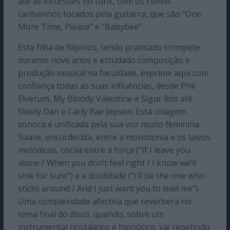
até às incursões no funk, com os ritmos
caribenhos tocados pela guitarra, que são “One
More Time, Please” e “Babybee”.
Esta filha de filipinos, tendo praticado trompete
durante nove anos e estudado composição e
produção musical na faculdade, exprime aqui com
confiança todas as suas influências, desde Phil
Elverum, My Bloody Valentine e Sigur Rós até
Steely Dan e Carly Rae Jepsen. Esta colagem
sonora é unificada pela sua voz muito feminina.
Suave, ensurdecida, entre a monotonia e os laivos
melódicos, oscila entre a força (“If I leave you
alone / When you don’t feel right / I know we’ll
sink for sure”) e a docilidade (“I’ll be the one who
sticks around / And I just want you to lead me”).
Uma complexidade afectiva que reverbera no
tema final do disco, quando, sobre um
instrumental nostálgico e hipnótico, vai repetindo