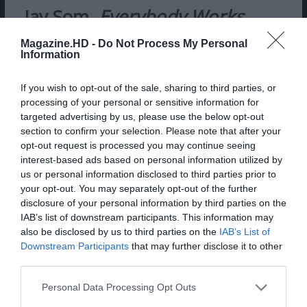
Jay Som,
Everybody Works
(
Polyvinyl
, 10 Março 2017)
Magazine.HD -
Do Not Process My Personal
Information
Melina Duterte está-se a divertir e não é só no
seu novo álbum,
Everybody Works
. A cantora e
If you wish to opt-out of the sale, sharing to third parties, or
compositora que assina como Jay Som começou a
processing of your personal or sensitive information for
targeted advertising by us, please use the below opt-out
carreira em 2015, quando, cheia de hesitações,
section to confirm your selection. Please note that after your
lançou na sua página
Bandcamp
, sob o muito
opt-out request is processed you may continue seeing
pouco título de “Untitled”, nove canções “acabadas
interest-based ads based on personal information utilized by
e inacabadas”, conjunto que, tendo chamado a
us or personal information disclosed to third parties prior to
atenção de muitos, acabou por ser regravado e
your opt-out. You may separately opt-out of the further
disclosure of your personal information by third parties on the
lançado em 2016, como
Turn Into
, pela Polyvinyl.
IAB’s list of downstream participants. This information may
also be disclosed by us to third parties on the
IAB’s List of
Pub
Downstream Participants
that may further disclose it to other
third parties.
Personal Data Processing Opt Outs