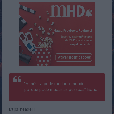
“A música pode mudar o mundo
porque pode mudar as pessoas” Bono
[/tps_header]