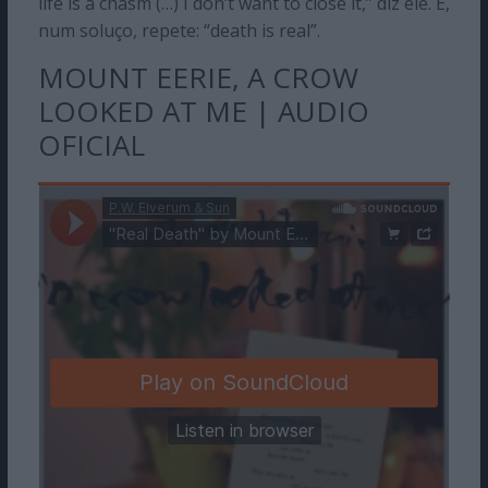
life is a chasm (…) I don’t want to close it,” diz ele. E,
num soluço, repete: “death is real”.
MOUNT EERIE, A CROW
LOOKED AT ME | AUDIO
OFICIAL