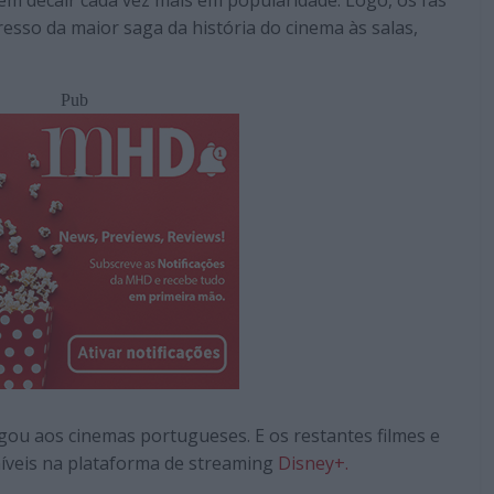
em decair cada vez mais em popularidade. Logo, os fãs
esso da maior saga da história do cinema às salas,
Pub
gou aos cinemas portugueses. E os restantes filmes e
níveis na plataforma de streaming
Disney+.