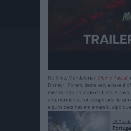
No filme, Mandalorian
(Pedro Pascal)
Disney+. Porém, desta vez, a nave é
of
missão logo no início do filme. A nav
anteriormente, foi recuperada de um c
alguns detalhes em amarelo, algo qu
Lê Tamb
Portuga