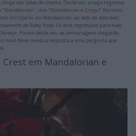
s longe das salas de cinema. Desta vez, a saga regressa
so
“Mandalorian”
, com “
Mandalorian e Grogu
”. No
novo
omo Din Djarin, ou Mandalorian, ao lado do adorável
hosamente de Baby Yoda. Os dois regressam para mais
Disney+. Porém desta vez, as personagens chegarão
 o novo filme revela a resposta a uma pergunta que
a.
r Crest em Mandalorian e