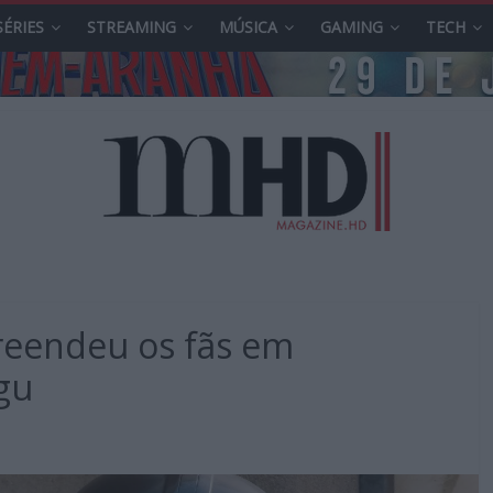
SÉRIES
STREAMING
MÚSICA
GAMING
TECH
reendeu os fãs em
gu