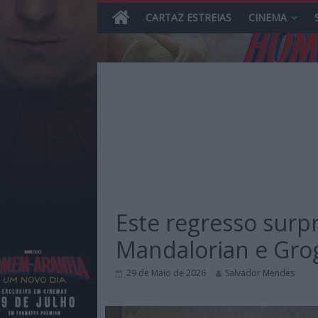
CARTAZ ESTREIAS
CINEMA
Skip
to
content
MHD
Magazine.HD
Este regresso surp
–
News,
Mandalorian e Gro
Reviews
e
29 de Maio de 2026
Salvador Mendes
Previews
sobre