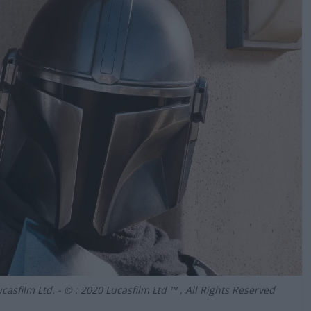
sfilm Ltd. - © : 2020 Lucasfilm Ltd ™ , All Rights Reserved