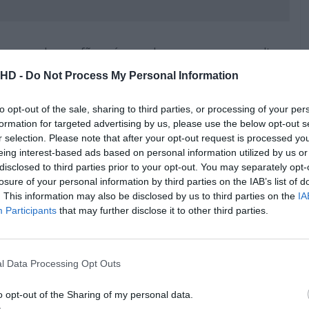
 que agradam os fãs após uma longa espera para voltar
emos a Nova República recrutar Mandalorian (
Pedro
.HD -
Do Not Process My Personal Information
ia no período pós-Império. E também cenas de ação que
vos alienígenas feitos com efeitos práticos maravilhosos
to opt-out of the sale, sharing to third parties, or processing of your per
ga.
formation for targeted advertising by us, please use the below opt-out s
r selection. Please note that after your opt-out request is processed y
Pub
eing interest-based ads based on personal information utilized by us or
disclosed to third parties prior to your opt-out. You may separately opt-
losure of your personal information by third parties on the IAB’s list of
. This information may also be disclosed by us to third parties on the
IA
Participants
that may further disclose it to other third parties.
l Data Processing Opt Outs
o opt-out of the Sharing of my personal data.