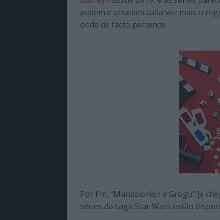
Disney+
desde 2019, e as séries parec
pedem e anseiam cada vez mais o regr
onde de facto pertence.
Por fim, “Mandalorian e Grogu” já che
séries da saga Star Wars estão dispo