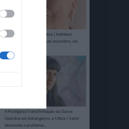
Um Toque Familiar, a Crítica | Kathleen
Chalfant é um espanto, um assombro, um
milagre
A Prodigiosa Transformação da Classe
Operária em Estrangeiros, a Crítica | Samir
desmonta o problema…