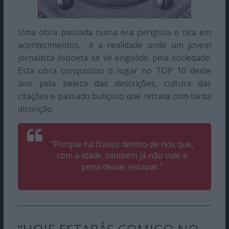
Uma obra passada numa era perigosa e rica em
acontecimentos… é a realidade onde um jovem
jornalista lisboeta se vê engolido pela sociedade.
Esta obra conquistou o lugar no TOP 10 deste
ano pela beleza das descrições, cultura das
citações e passado buliçoso que retrata com tanta
distinção.
“Porque há frases dentro de nós que,
com a idade, também já não vale a
pena deixar escapar.”
“HOJE ESTARÁS COMIGO NO