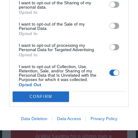
I want to opt-out of the Sharing of my
emoções e relações humanas.
personal data.
Opted In
Pub
I want to opt-out of the Sale of my
Personal Data.
Opted In
I want to opt-out of processing my
Personal Data for Targeted Advertising.
Opted In
I want to opt-out of Collection, Use,
Retention, Sale, and/or Sharing of my
Personal Data that Is Unrelated with the
Purposes for which it was collected.
Opted Out
CONFIRM
Data Deletion
Data Access
Privacy Policy
“Legalmente, é claro, a escravidão foi
abolida (e não há muito tempo: a
Arábia Saudita foi o último país a