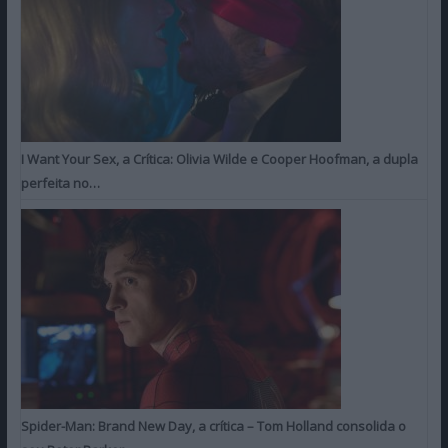
I Want Your Sex, a Crítica: Olivia Wilde e Cooper Hoofman, a dupla
perfeita no…
Spider-Man: Brand New Day, a crítica – Tom Holland consolida o