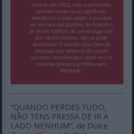
fazê-lo, em 1962), mas a escravidão
também encerra um significado
metafórico e mais amplo: é possível
ser escravo das paixões, do trabalho,
de certos hábitos, de um cônjuge que,
por vários motivos, não se pode
abandonar. O mundo esta cheio de
pessoas que, embora não sejam
escravos reconhecidos, vêem-se a si
mesmas presas a grilhões sem
liberdade.”
“QUANDO PERDES TUDO,
NÃO TENS PRESSA DE IR A
LADO NENHUM”, de Dulce