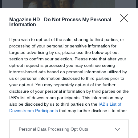
Magazine.HD -
Do Not Process My Personal
Information
If you wish to opt-out of the sale, sharing to third parties, or
processing of your personal or sensitive information for
targeted advertising by us, please use the below opt-out
section to confirm your selection. Please note that after your
opt-out request is processed you may continue seeing
interest-based ads based on personal information utilized by
us or personal information disclosed to third parties prior to
your opt-out. You may separately opt-out of the further
Com esta obra,
Theodore Zeldin
revela como as
disclosure of your personal information by third parties on the
IAB’s list of downstream participants. This information may
pessoas do presente e do passado têm muito em
also be disclosed by us to third parties on the
IAB’s List of
comum: ambas são levadas pelo medo e pela falta
Downstream Participants
that may further disclose it to other
do sentido da vida. O escritor mostra como seguir
third parties.
caminhos que não deixem os leitores prisioneiros
das suas próprias memórias e erros. “História
Personal Data Processing Opt Outs
Íntima da Humanidade” mergulha no cerne das