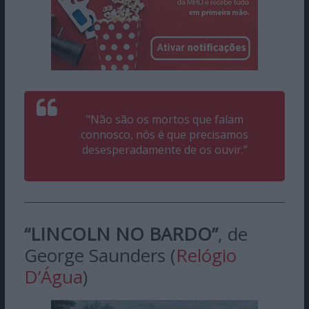
“Não são os mortos que falam
connosco, nós é que precisamos
desesperadamente de os ouvir.”
“LINCOLN NO BARDO”
, de
George Saunders (
Relógio
D’Água
)