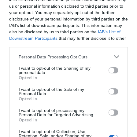
us or personal information disclosed to third parties prior to
Nome
your opt-out. You may separately opt-out of the further
disclosure of your personal information by third parties on the
IAB’s list of downstream participants. This information may
also be disclosed by us to third parties on the
IAB’s List of
Email
Downstream Participants
that may further disclose it to other
third parties.
Personal Data Processing Opt Outs
I want to opt-out of the Sharing of my
personal data.
Opted In
Guardar o meu nome, email e site neste navegador
para a próxima vez que eu comentar.
I want to opt-out of the Sale of my
Personal Data.
Sim, adicione-me à mailing list da Newsletter MHD
Opted In
I want to opt-out of processing my
Personal Data for Targeted Advertising.
Opted In
I want to opt-out of Collection, Use,
Retention, Sale, and/or Sharing of my