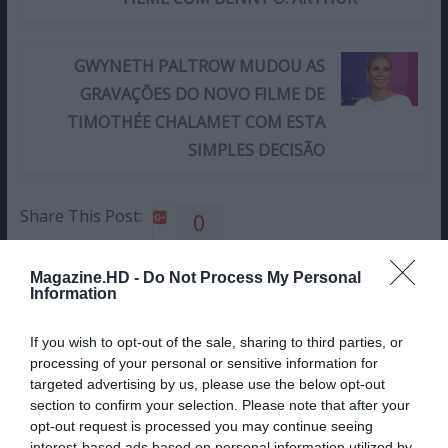
GWYNETH PALTROW MUDOU AS
GRAVAÇÕES DO NOVO FILME DE
TIMOTHÉE CHALAMET COM ESTA
SIMPLES DECISÃO
Share This Post:
0
Magazine.HD -
Do Not Process My Personal
Deixe um comentário
Information
O seu endereço de email não será publicado.
Campos
If you wish to opt-out of the sale, sharing to third parties, or
obrigatórios marcados com
*
processing of your personal or sensitive information for
targeted advertising by us, please use the below opt-out
Comentário
*
section to confirm your selection. Please note that after your
opt-out request is processed you may continue seeing
interest-based ads based on personal information utilized by