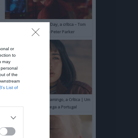
Spider-Man: Brand New Day, a crítica – Tom
Holland consolida o seu Peter Parker
sonal or
ection to
ou may
 personal
out of the
 downstream
B’s List of
O Misterioso Olhar do Flamingo, a Crítica | Um
Campeão de Cannes chega a Portugal