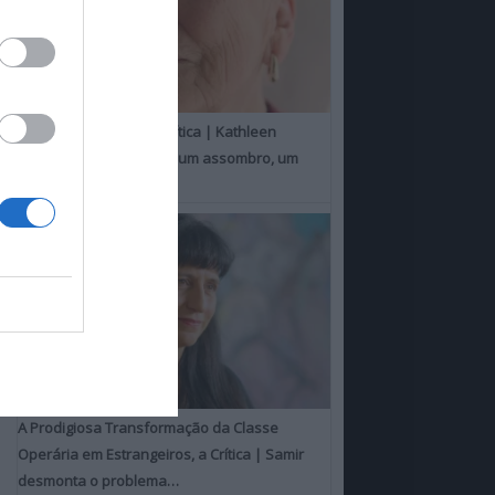
Um Toque Familiar, a Crítica | Kathleen
Chalfant é um espanto, um assombro, um
milagre
A Prodigiosa Transformação da Classe
Operária em Estrangeiros, a Crítica | Samir
desmonta o problema…