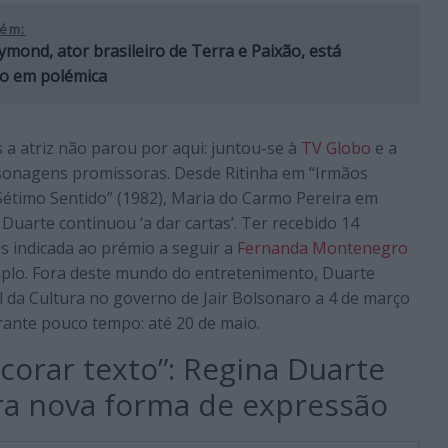
ém:
mond, ator brasileiro de Terra e Paixão, está
do em polémica
 a atriz não parou por aqui: juntou-se à
TV Globo
e a
rsonagens promissoras. Desde Ritinha em “Irmãos
étimo Sentido” (1982), Maria do Carmo Pereira em
a Duarte continuou ‘a dar cartas’. Ter recebido 14
s indicada ao prémio a seguir a
Fernanda Montenegro
xemplo. Fora deste mundo do entretenimento, Duarte
l da Cultura no governo de Jair Bolsonaro a 4 de março
rante pouco tempo: até 20 de maio.
corar texto”: Regina Duarte
ra nova forma de expressão