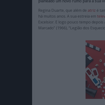
planeado um novo rumo para a sua vi
de
qualidade
Regina Duarte, que além de
atriz
é tam
com
há muitos anos. A sua estreia em
tele
enfoque
Excelsior. E logo pouco tempo depois
na
Marcado” (1966), “Legião dos Esqueci
cultura
pop.