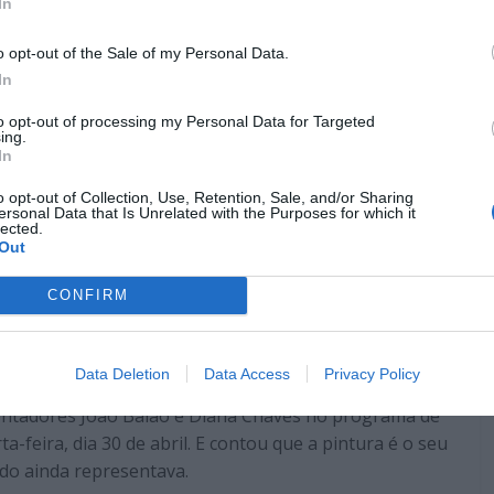
In
da no que concerne a projetos televisivos não parou de
dão cujos frutos já irão ser apresentados em Portugal.
o opt-out of the Sale of my Personal Data.
In
Pub
to opt-out of processing my Personal Data for Targeted
ing.
In
o opt-out of Collection, Use, Retention, Sale, and/or Sharing
ersonal Data that Is Unrelated with the Purposes for which it
lected.
Out
CONFIRM
Data Deletion
Data Access
Privacy Policy
esentadores João Baião e Diana Chaves no programa de
rta-feira, dia 30 de abril. E contou que a pintura é o seu
ndo ainda representava.