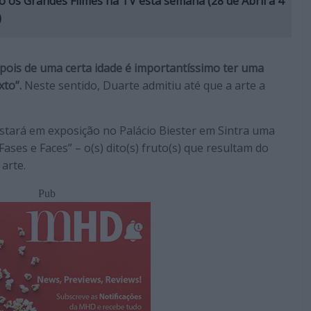
o os Grandes Filmes na TV esta semana (28 de Abril a 4
)
pois de uma certa idade é importantíssimo ter uma
xto”.
Neste sentido, Duarte admitiu até que a arte a
 estará em exposição no Palácio Biester em Sintra uma
“Fases e Faces” – o(s) dito(s) fruto(s) que resultam do
arte.
Pub