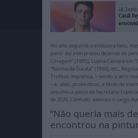
Lê Tamb
Cauã Rey
envolvi
No ano seguinte a emissora faliu, mas
partir daí interpretou dezenas de pe
Coragem” (1995), Luana Camará em “S
“Rainha da Sucata” (1990), etc., Regin
Troféus Imprensa, – sendo a atriz mai
– é, aliás, prova disso, a título de e
assumiu a pasta da Secretaria Especia
de 2020. Contudo, exerceu o cargo du
“Não queria mais de
encontrou na pintu