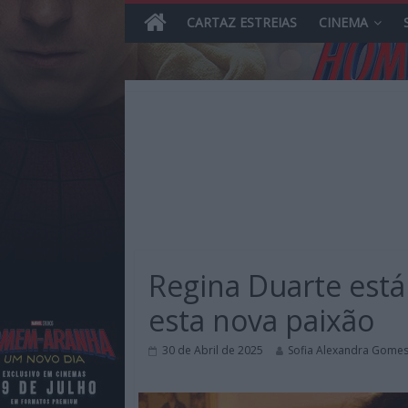
CARTAZ ESTREIAS
CINEMA
Skip
to
content
MHD
Magazine.HD
Regina Duarte está
–
News,
esta nova paixão
Reviews
e
30 de Abril de 2025
Sofia Alexandra Gome
Previews
sobre