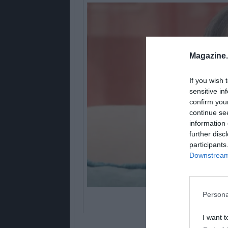
Magazine
If you wish 
sensitive in
confirm you
continue se
information 
further disc
participants
Downstream 
Persona
© Co
I want t