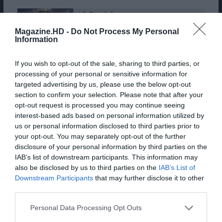
Lê Também:
Passeio Marítimo de Algés
Magazine.HD -
Do Not Process My Personal
acaba com o maior problema do
Information
NOS Alive
If you wish to opt-out of the sale, sharing to third parties, or
processing of your personal or sensitive information for
A eternidade dos Linkin
targeted advertising by us, please use the below opt-out
Park
section to confirm your selection. Please note that after your
opt-out request is processed you may continue seeing
interest-based ads based on personal information utilized by
A noite culminou, então, com a atuação mais
us or personal information disclosed to third parties prior to
aguardada do dia. Os Linkin Park entraram no
your opt-out. You may separately opt-out of the further
disclosure of your personal information by third parties on the
Palco Mundo às 23h20, perante um recinto
IAB’s list of downstream participants. This information may
esgotado, com a estimativa de 90 mil pessoas no
also be disclosed by us to third parties on the
IAB’s List of
Parque Tejo.
Downstream Participants
that may further disclose it to other
third parties.
A procura foi tão grande que muitos fãs
espalhados pelos lados do recinto descobriram
Personal Data Processing Opt Outs
que não conseguiam ver praticamente nada. Nem