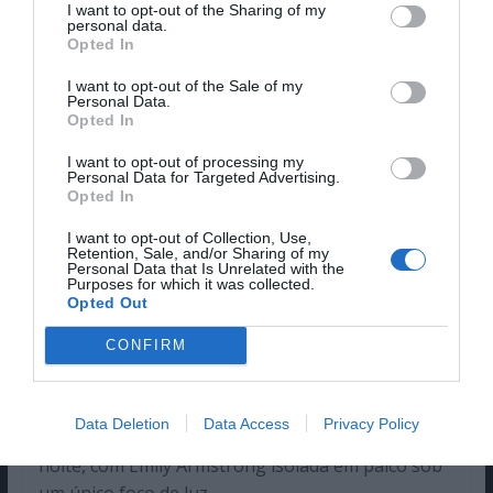
I want to opt-out of the Sharing of my
os músicos, nem os ecrãs gigantes, o que gerou
personal data.
Opted In
frustração entre quem tinha passado horas no
festival para garantir lugar.
I want to opt-out of the Sale of my
Personal Data.
A abertura fez-se com “The Emptiness Machine”,
Opted In
do álbum “From Zero”, de 2024. Uma escolha que
I want to opt-out of processing my
deixou claro que a banda não estava ali apenas
Personal Data for Targeted Advertising.
Opted In
para revisitar o passado. Grande parte da
curiosidade da noite estava centrada em Emily
I want to opt-out of Collection, Use,
Retention, Sale, and/or Sharing of my
Armstrong. A vocalista juntou-se ao grupo depois
Personal Data that Is Unrelated with the
da morte de Chester Bennington, em 2017.
Purposes for which it was collected.
Opted Out
Ao longo do
concerto
, sucederam-se momentos
CONFIRM
de grande intensidade emocional. “Crawling”
transformou o recinto num coro gigante que
parecia surpreender a própria banda. Enquanto
Data Deletion
Data Access
Privacy Policy
“Lost” trouxe um dos instantes mais suspensos da
noite, com Emily Armstrong isolada em palco sob