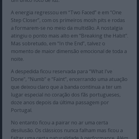
um único foco de luz.
A energia regressou em “Two Faced” e em “One
Step Closer”, com os primeiros mosh pits e rodas
a formarem-se no meio da multidão. A nostalgia
atingiu o ponto mais alto em “Breaking the Habit”.
Mas sobretudo, em “In the End”, talvez o
momento de maior dimensão emocional de toda a
noite.
A despedida ficou reservada para “What I’ve
Done”, “Numb” e “Faint”, encerrando uma atuação
que deixou claro que a banda continua a ter um
lugar especial no coração dos fãs portugueses,
doze anos depois da última passagem por
Portugal.
No entanto ficou a pairar no ar uma certa
desilusão. Os clássicos nunca falham mas ficou a
faltar uma certa naturalidade à performance. Além