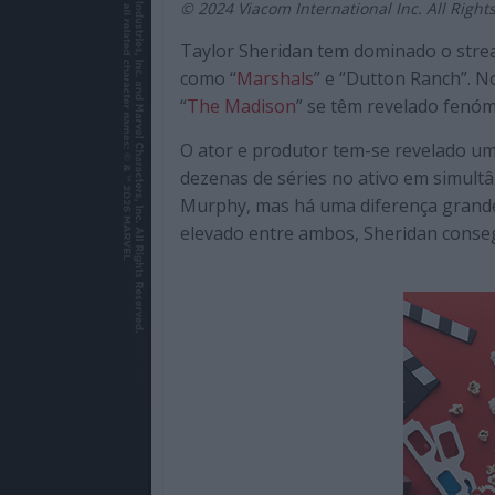
© 2024 Viacom International Inc. All Right
de
qualidade
Taylor Sheridan tem dominado o strea
com
como “
Marshals
” e “Dutton Ranch”. 
enfoque
“
The Madison
” se têm revelado fenó
na
cultura
O ator e produtor tem-se revelado um
pop.
dezenas de séries no ativo em simultâ
Murphy, mas há uma diferença grande
elevado entre ambos, Sheridan conseg