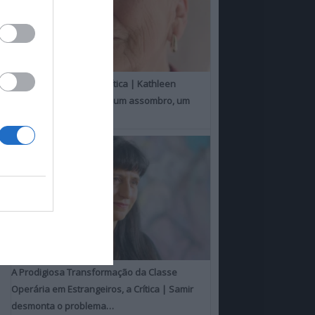
Um Toque Familiar, a Crítica | Kathleen
Chalfant é um espanto, um assombro, um
milagre
A Prodigiosa Transformação da Classe
Operária em Estrangeiros, a Crítica | Samir
desmonta o problema…