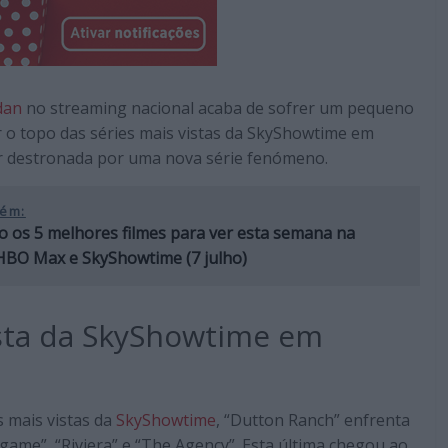
dan
no streaming nacional acaba de sofrer um pequeno
 o topo das séries mais vistas da SkyShowtime em
er destronada por uma nova série fenómeno.
ém:
o os 5 melhores filmes para ver esta semana na
 HBO Max e SkyShowtime (7 julho)
ista da SkyShowtime em
 mais vistas da
SkyShowtime
, “Dutton Ranch” enfrenta
ame”, “Riviera” e “The Agency”. Esta última chegou ao