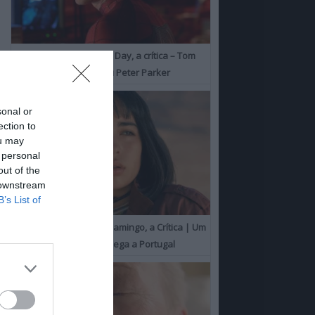
Spider-Man: Brand New Day, a crítica – Tom
Holland consolida o seu Peter Parker
sonal or
ection to
ou may
 personal
out of the
 downstream
B’s List of
O Misterioso Olhar do Flamingo, a Crítica | Um
Campeão de Cannes chega a Portugal