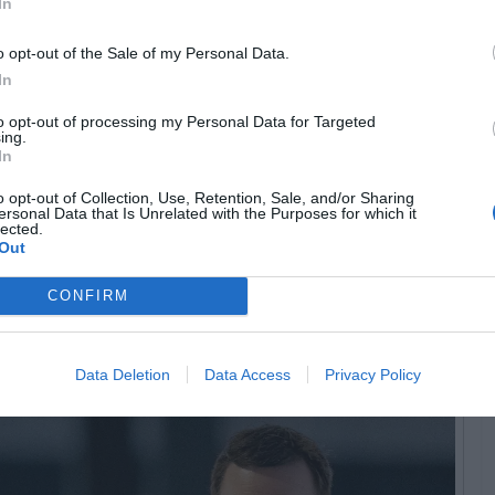
In
o opt-out of the Sale of my Personal Data.
In
to opt-out of processing my Personal Data for Targeted
ing.
In
o opt-out of Collection, Use, Retention, Sale, and/or Sharing
ersonal Data that Is Unrelated with the Purposes for which it
lected.
Out
 estreia em Portugal →
CONFIRM
érie The Agency?
Data Deletion
Data Access
Privacy Policy