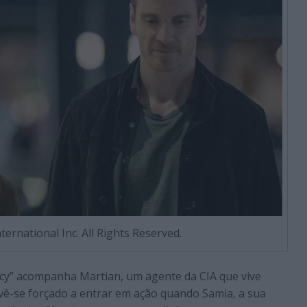
ernational Inc. All Rights Reserved.
cy” acompanha Martian, um agente da CIA que vive
, vê-se forçado a entrar em ação quando Samia, a sua