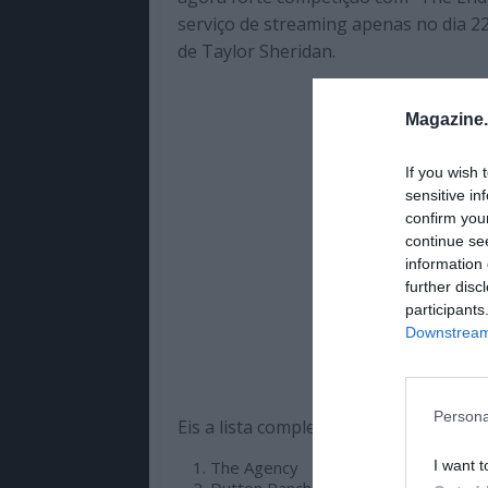
serviço de streaming apenas no dia 22
de Taylor Sheridan.
Magazine
If you wish 
sensitive in
confirm you
continue se
information 
further disc
participants
Downstream 
Persona
Eis a lista completa das séries mais v
I want t
The Agency
Dutton Ranch