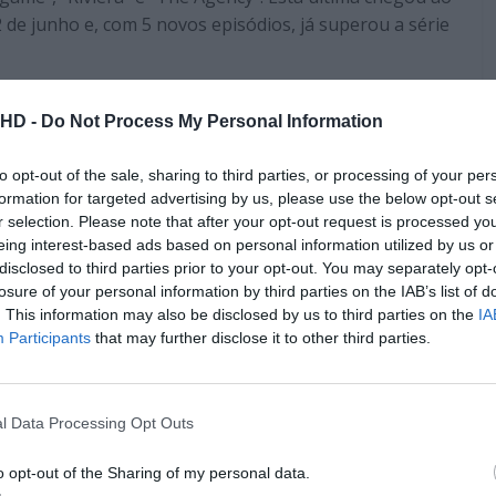
 de junho e, com 5 novos episódios, já superou a série
Pub
.HD -
Do Not Process My Personal Information
to opt-out of the sale, sharing to third parties, or processing of your per
formation for targeted advertising by us, please use the below opt-out s
r selection. Please note that after your opt-out request is processed y
eing interest-based ads based on personal information utilized by us or
disclosed to third parties prior to your opt-out. You may separately opt-
losure of your personal information by third parties on the IAB’s list of
. This information may also be disclosed by us to third parties on the
IA
Participants
that may further disclose it to other third parties.
l Data Processing Opt Outs
istas na SkyShowtime em Portugal (7 de julho).
o opt-out of the Sharing of my personal data.