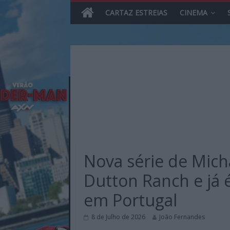
CARTAZ ESTREIAS
CINEMA
Skip
to
content
MHD
Magazine.HD
Nova série de Mich
–
News,
Dutton Ranch e já 
Reviews
em Portugal
e
Previews
8 de Julho de 2026
João Fernandes
sobre