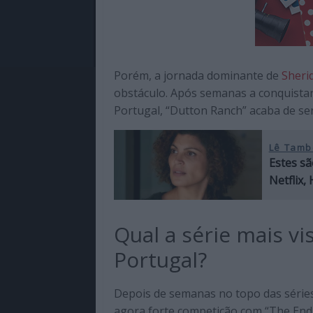
Porém, a jornada dominante de
Sheri
obstáculo. Após semanas a conquistar
Portugal, “Dutton Ranch” acaba de s
Lê Tamb
Estes sã
Netflix,
Qual a série mais v
Portugal?
Depois de semanas no topo das séries
agora forte competição com “The Endg