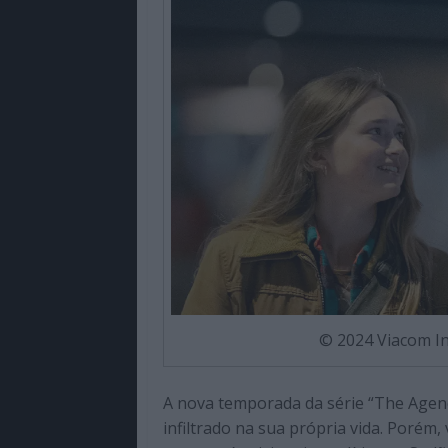
© 2024 Viacom Int
A nova temporada da série “The Agen
infiltrado na sua própria vida. Porém