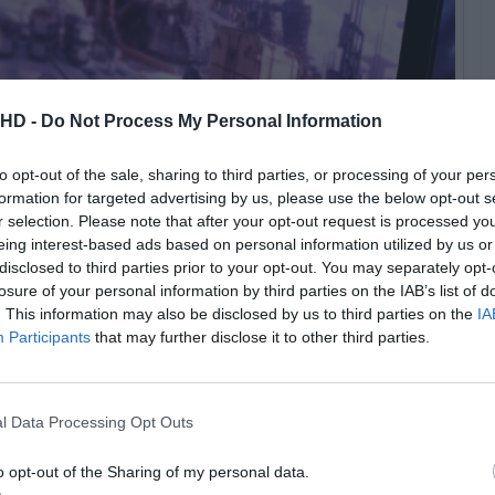
.HD -
Do Not Process My Personal Information
to opt-out of the sale, sharing to third parties, or processing of your per
formation for targeted advertising by us, please use the below opt-out s
r selection. Please note that after your opt-out request is processed y
©Sony
eing interest-based ads based on personal information utilized by us or
disclosed to third parties prior to your opt-out. You may separately opt-
losure of your personal information by third parties on the IAB’s list of
. This information may also be disclosed by us to third parties on the
IA
Participants
that may further disclose it to other third parties.
ém:
lhores acessórios gaming encontrados na Amazon a
mbatíveis
l Data Processing Opt Outs
o opt-out of the Sharing of my personal data.