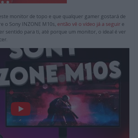
este monitor de topo e que qualquer gamer gostará de
obre o Sony INZONE M10s,
então vê o vídeo já a seguir
e
r sentido para ti, até porque um monitor, o ideal é ver
cer.