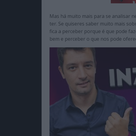
Mas há muito mais para se analisar n
ter. Se quiseres saber muito mais s
fica a perceber porque é que pode faze
bem e perceber o que nos pode ofere