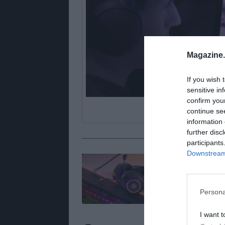
Magazine
If you wish 
sensitive in
confirm you
continue se
information 
further disc
participants
Downstream 
Lê Tamb
Os 5 me
preços i
Persona
I want t