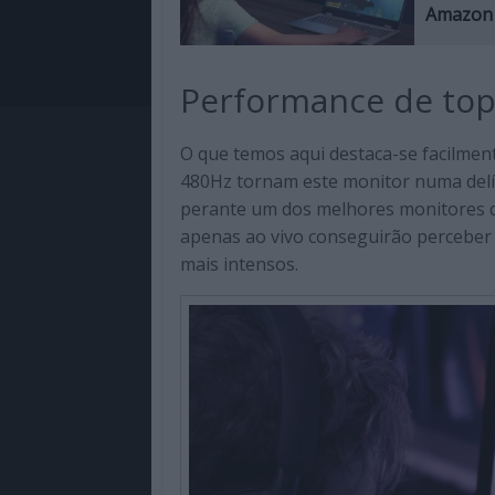
Amazon
Performance de top
O que temos aqui destaca-se facilmen
480Hz tornam este monitor numa delíc
perante um dos melhores monitores 
apenas ao vivo conseguirão perceber 
mais intensos.