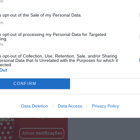
In
o opt-out of the Sale of my Personal Data.
ém deslumbra com as suas cores, muito realistas, o
In
e vídeo e imagem. Profissionais desta área, olhem bem
ura, fina, com uma base que roda 360 graus e um tempo
to opt-out of processing my Personal Data for Targeted
ing.
sta fase a performance é tão boa que os nossos olhos
In
o opt-out of Collection, Use, Retention, Sale, and/or Sharing
ersonal Data that Is Unrelated with the Purposes for which it
Pub
lected.
Out
CONFIRM
Data Deletion
Data Access
Privacy Policy