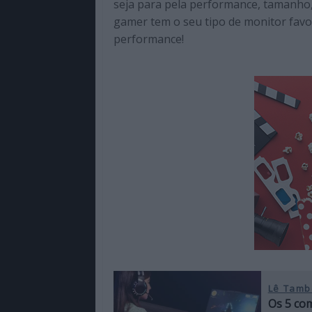
seja para pela performance, tamanho,
de
gamer tem o seu tipo de monitor favo
qualidade
performance!
com
enfoque
na
cultura
pop.
Lê Tamb
Os 5 co