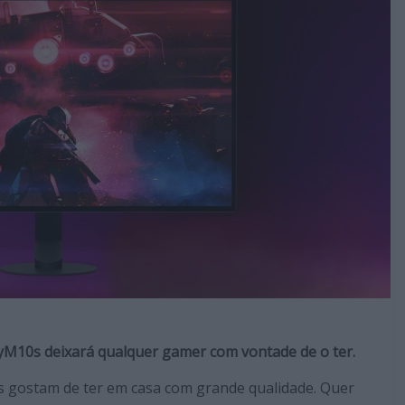
yM10s deixará qualquer gamer com vontade de o ter.
 gostam de ter em casa com grande qualidade. Quer