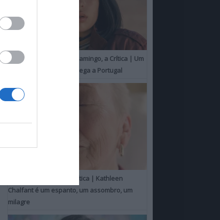
O Misterioso Olhar do Flamingo, a Crítica | Um
Campeão de Cannes chega a Portugal
Um Toque Familiar, a Crítica | Kathleen
Chalfant é um espanto, um assombro, um
milagre