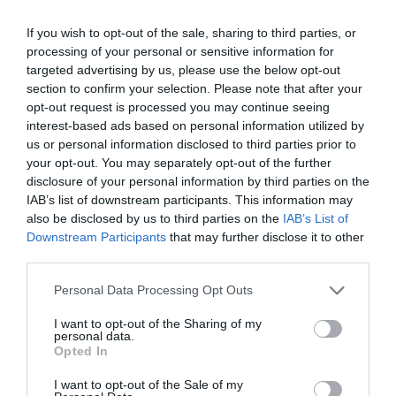
If you wish to opt-out of the sale, sharing to third parties, or
NOAH CENTINEO VAI CONTINUAR
processing of your personal or sensitive information for
targeted advertising by us, please use the below opt-out
A SER UMA ESTRELA DA NETFLIX
section to confirm your selection. Please note that after your
opt-out request is processed you may continue seeing
interest-based ads based on personal information utilized by
HBO MAX DIZ ADEUS A SÉRIES DE
us or personal information disclosed to third parties prior to
SUPER-HERÓIS
your opt-out. You may separately opt-out of the further
disclosure of your personal information by third parties on the
IAB’s list of downstream participants. This information may
Share This Post:
0
also be disclosed by us to third parties on the
IAB’s List of
Downstream Participants
that may further disclose it to other
third parties.
Deixe um comentário
Personal Data Processing Opt Outs
O seu endereço de email não será publicado.
Campos
I want to opt-out of the Sharing of my
personal data.
obrigatórios marcados com
*
Opted In
Comentário
*
I want to opt-out of the Sale of my