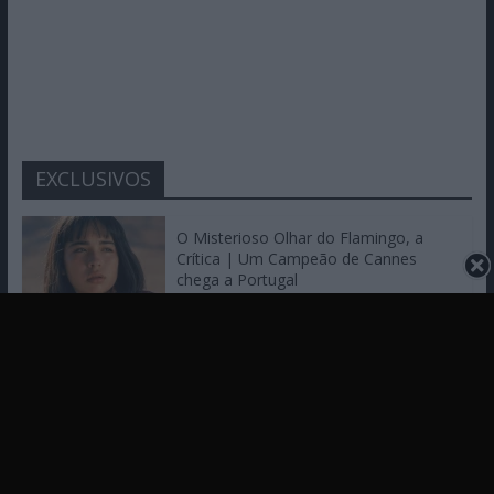
EXCLUSIVOS
O Misterioso Olhar do Flamingo, a
Crítica | Um Campeão de Cannes
chega a Portugal
3 de Agosto de 2026
Um Toque Familiar, a Crítica |
Kathleen Chalfant é um espanto, um
assombro, um milagre
30 de Julho de 2026
LEGO Star Wars Jango Fett, a Crítica: