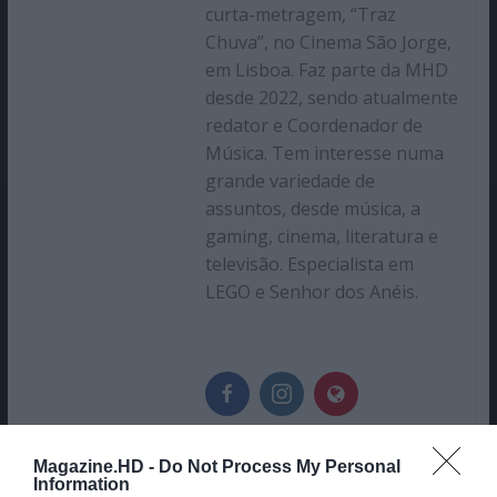
curta-metragem, “Traz
Chuva”, no Cinema São Jorge,
em Lisboa. Faz parte da MHD
desde 2022, sendo atualmente
redator e Coordenador de
Música. Tem interesse numa
grande variedade de
assuntos, desde música, a
gaming, cinema, literatura e
televisão. Especialista em
LEGO e Senhor dos Anéis.
Magazine.HD -
Do Not Process My Personal
Information