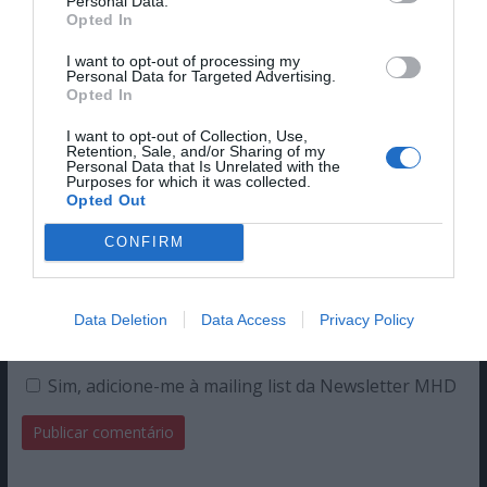
Personal Data.
Opted In
I want to opt-out of processing my
Nome
Personal Data for Targeted Advertising.
Opted In
I want to opt-out of Collection, Use,
Retention, Sale, and/or Sharing of my
Email
Personal Data that Is Unrelated with the
Purposes for which it was collected.
Opted Out
CONFIRM
Guardar o meu nome, email e site neste navegador
Data Deletion
Data Access
Privacy Policy
para a próxima vez que eu comentar.
Sim, adicione-me à mailing list da Newsletter MHD