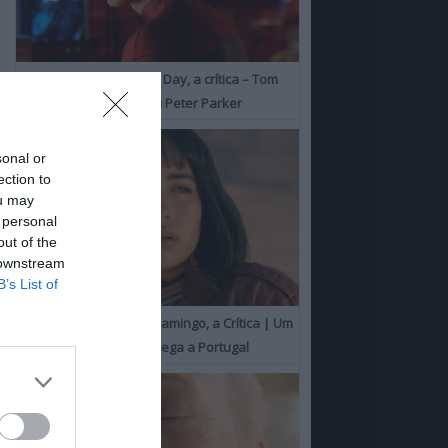
Spider-Man: Brand New Day, a crítica – Tom
Holland consolida o seu Peter Parker
sonal or
ection to
ou may
 personal
out of the
 downstream
B’s List of
O Misterioso Olhar do Flamingo, a Crítica | Um
Campeão de Cannes chega a Portugal