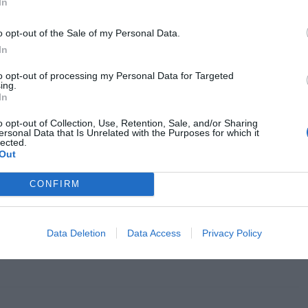
In
D
o opt-out of the Sale of my Personal Data.
In
to opt-out of processing my Personal Data for Targeted
ing.
In
o opt-out of Collection, Use, Retention, Sale, and/or Sharing
ersonal Data that Is Unrelated with the Purposes for which it
lected.
Out
VD)
MAPA DAS SÉRIES | TODAS AS
CONFIRM
ESTREIAS NACIONAIS DE
JUNHO 2016
Data Deletion
Data Access
Privacy Policy