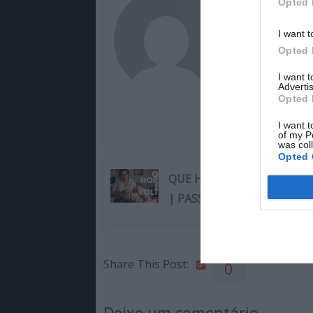
Opted 
Magazine.H
I want t
Opted 
I want 
Advertis
Opted 
I want t
of my P
was col
Opted 
QUE HORAS ELA VOLTA? (D
| PASSATEMPO MHD
Share This Post:
0
Deixe um comentário