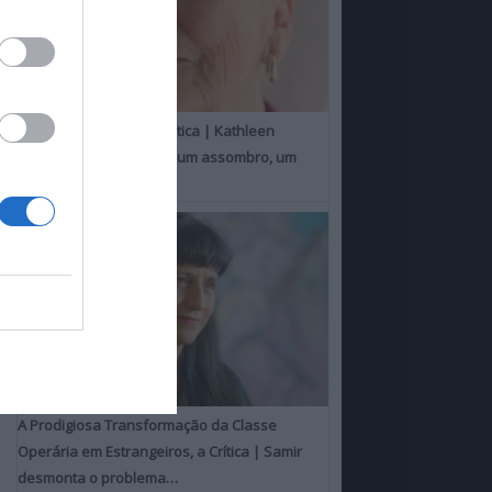
Um Toque Familiar, a Crítica | Kathleen
Chalfant é um espanto, um assombro, um
milagre
A Prodigiosa Transformação da Classe
Operária em Estrangeiros, a Crítica | Samir
desmonta o problema…