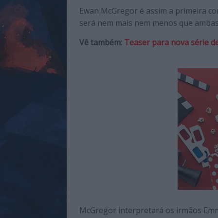
de
Ewan McGregor é assim a primeira con
qualidade
será nem mais nem menos que ambas 
com
enfoque
Vê também:
Teaser para nova série de
na
cultura
pop.
McGregor interpretará os irmãos Emmi