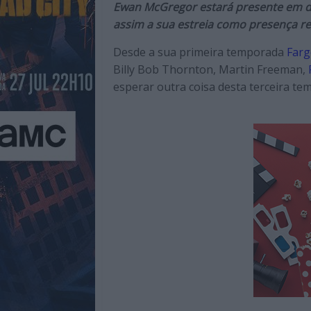
Cinema,
Ewan McGregor estará presente em do
TV,
assim a sua estreia como presença re
Streamimg,
Desde a sua primeira temporada
Far
Gaming,
Billy Bob Thornton, Martin Freeman,
Tecnologia,
esperar outra coisa desta terceira te
Internet,
Música,
Livros
e
dum
modo
geral
sobre
a
atualidade
e
tendências
do
entretenimento