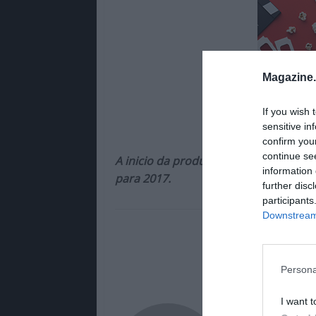
Magazine
If you wish 
sensitive in
confirm you
continue se
A inicio da produção esta previsto c
information 
para 2017.
further disc
participants
Downstream 
Persona
I want t