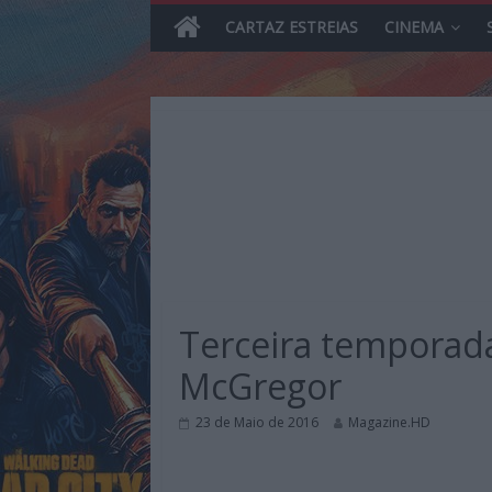
CARTAZ ESTREIAS
CINEMA
Skip
to
content
MHD
Magazine.HD
Terceira temporad
–
News,
McGregor
Reviews
e
23 de Maio de 2016
Magazine.HD
Previews
sobre