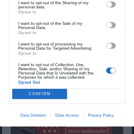
I want to opt-out of the Sharing of my
personal data.
Opted In
I want to opt-out of the Sale of my
Personal Data.
Opted In
Date published:
13 de September de 2018
I want to opt-out of processing my
Personal Data for Targeted Advertising.
Director(s):
Corin Hardy
Opted In
Pub
I want to opt-out of Collection, Use,
Retention, Sale, and/or Sharing of my
Personal Data that Is Unrelated with the
Purposes for which it was collected.
Opted Out
CONFIRM
Data Deletion
Data Access
Privacy Policy