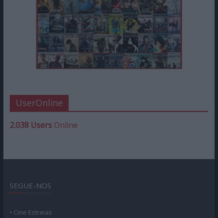
UserOnline
2.038 Users
Online
SEGUE-NOS
• Cine Estreias