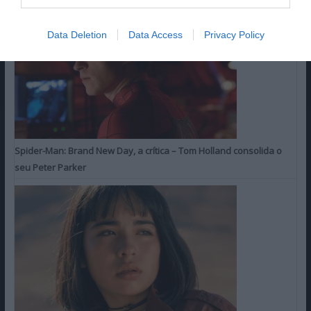
Data Deletion
Data Access
Privacy Policy
Spider-Man: Brand New Day, a crítica – Tom Holland consolida o
seu Peter Parker