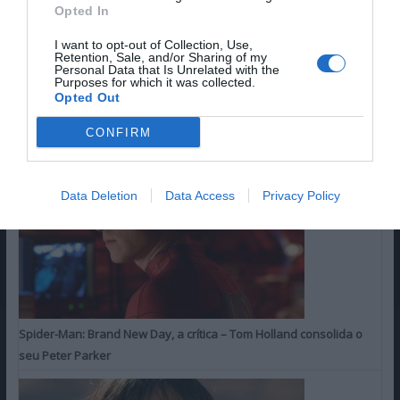
Opted In
I want to opt-out of Collection, Use,
Retention, Sale, and/or Sharing of my
Personal Data that Is Unrelated with the
Purposes for which it was collected.
I Want Your Sex, a Crítica: Olivia Wilde e Cooper Hoofman, a dupla
Opted Out
perfeita no…
CONFIRM
Data Deletion
Data Access
Privacy Policy
Spider-Man: Brand New Day, a crítica – Tom Holland consolida o
seu Peter Parker