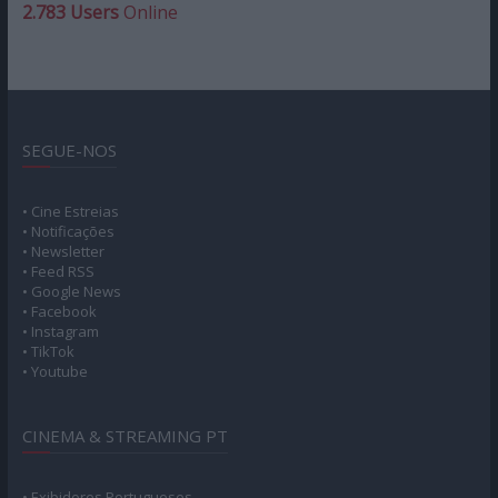
2.783 Users
Online
SEGUE-NOS
• Cine Estreias
• Notificações
• Newsletter
• Feed RSS
• Google News
• Facebook
• Instagram
• TikTok
• Youtube
CINEMA & STREAMING PT
• Exibidores Portugueses