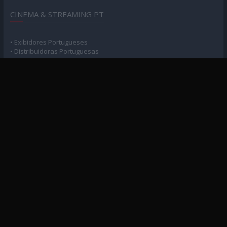
CINEMA & STREAMING PT
• Exibidores Portugueses
• Distribuidoras Portuguesas
• Plataformas de Streaming
POLÍTICA DE PRIVACIDADE
• Privacidade e Consentimento
MAPA DO SITE
• Arquivo Geral
• Arquivo Cinema
• Arquivo Séries