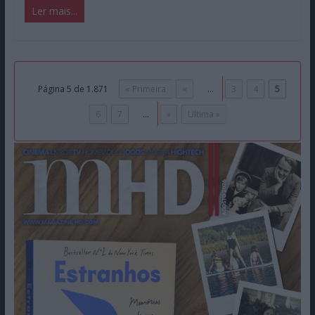
Ler mais...
Página 5 de 1.871
« Primeira
«
...
3
4
5
6
7
...
»
Ultima »