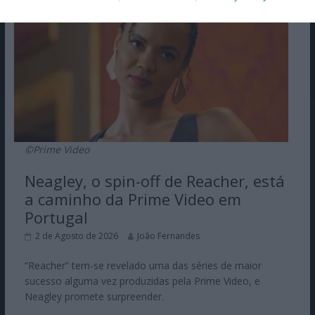
©Prime Video
Neagley, o spin-off de Reacher, está
a caminho da Prime Video em
Portugal
2 de Agosto de 2026
João Fernandes
“Reacher” tem-se revelado uma das séries de maior
sucesso alguma vez produzidas pela Prime Video, e
Neagley promete surpreender.