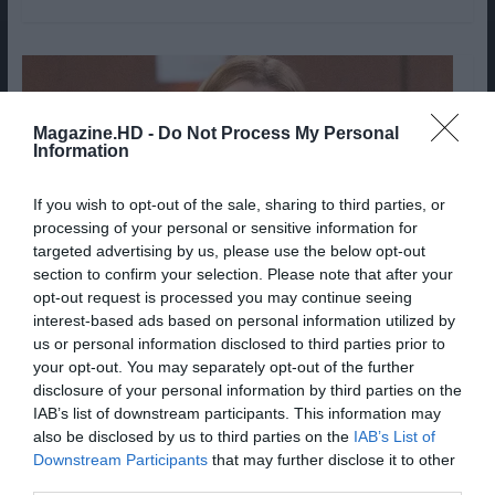
Magazine.HD -
Do Not Process My Personal
Information
If you wish to opt-out of the sale, sharing to third parties, or
processing of your personal or sensitive information for
targeted advertising by us, please use the below opt-out
section to confirm your selection. Please note that after your
© 2022 American Broadcasting Companies, Inc
opt-out request is processed you may continue seeing
interest-based ads based on personal information utilized by
De Anatomia de Grey, a Star Wars,
us or personal information disclosed to third parties prior to
as 5 melhores séries para ver no
your opt-out. You may separately opt-out of the further
disclosure of your personal information by third parties on the
Disney+ Portugal em Agosto
IAB’s list of downstream participants. This information may
2 de Agosto de 2026
Ana Inês Carvalho
also be disclosed by us to third parties on the
IAB’s List of
Downstream Participants
that may further disclose it to other
O Disney+ em Portugal promete um mês de Agosto
third parties.