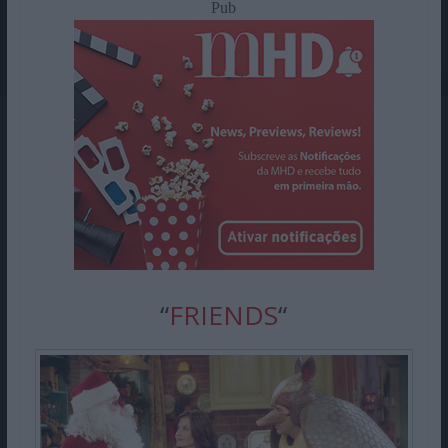
Pub
“
FRIENDS
“