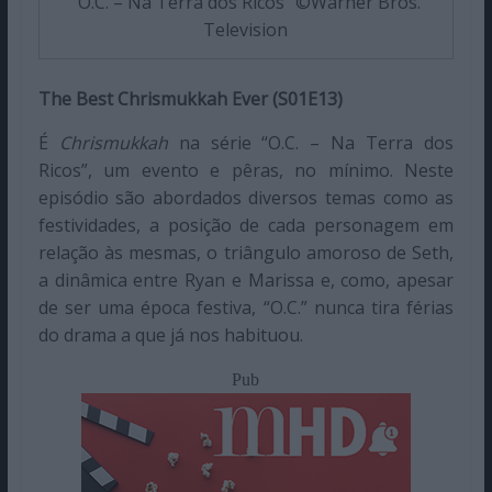
“O.C. – Na Terra dos Ricos” ©Warner Bros.
Television
The Best Chrismukkah Ever (S01E13)
É
Chrismukkah
na série “O.C. – Na Terra dos
Ricos”, um evento e pêras, no mínimo. Neste
episódio são abordados diversos temas como as
festividades, a posição de cada personagem em
relação às mesmas, o triângulo amoroso de Seth,
a dinâmica entre Ryan e Marissa e, como, apesar
de ser uma época festiva, “O.C.” nunca tira férias
do drama a que já nos habituou.
Pub