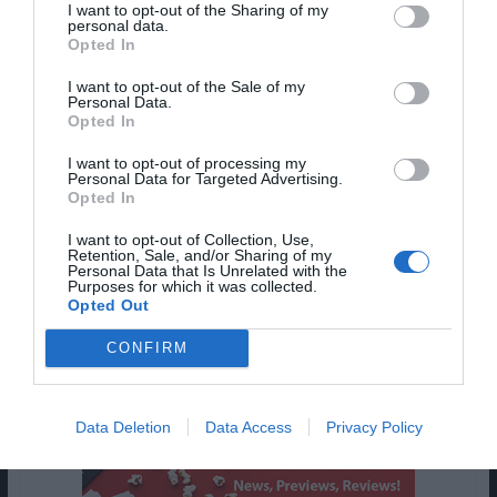
I want to opt-out of the Sharing of my
A Sterling Cooper Draper Pryce está a planear
personal data.
Opted In
uma festa de Natal em escala reduzida, mas
quando Lee Garner Jr., do cliente Lucky Strike, que
I want to opt-out of the Sale of my
Personal Data.
representa 73% de toda a facturação da SCDP, se
Opted In
auto-convida para o evento, a empresa precisa de
se esforçar ao máximo. Joan organiza a festa em
I want to opt-out of processing my
Personal Data for Targeted Advertising.
horas, assistida por uma das meninas, Megan.
Opted In
Garner fica bêbado e faz exigências cada vez mais
I want to opt-out of Collection, Use,
ofensivas à equipa da SCDP, humilhando
Retention, Sale, and/or Sharing of my
Personal Data that Is Unrelated with the
publicamente Roger Sterling, forçando-o a vestir-
Purposes for which it was collected.
se de Pai Natal.
Opted Out
Pub
CONFIRM
Data Deletion
Data Access
Privacy Policy